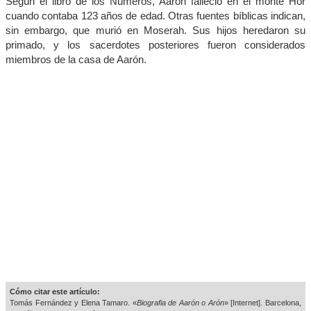
Según el libro de los Números, Aarón falleció en el monte Hor
cuando contaba 123 años de edad. Otras fuentes bíblicas indican,
sin embargo, que murió en Moserah. Sus hijos heredaron su
primado, y los sacerdotes posteriores fueron considerados
miembros de la casa de Aarón.
Cómo citar este artículo:
Tomás Fernández y Elena Tamaro. «
Biografia de Aarón o Arón
» [Internet]. Barcelona,