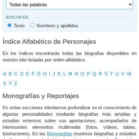
BUSCAR EN:
Texto
Nombres y apellidos
Índice Alfabético de Personajes
En los índices encontrarás todas las biografías disponibles en
nuestro sitio listadas por orden alfabético.
A
B
C
D
E
F
G
H
I
J
K
L
M
N
O
P
Q
R
S
T
U
V
W
X
Y
Z
Monografías y Reportajes
En estas secciones intentamos profundizar en el conocimiento de
algunas personalidades mediante biografías más amplias y
estudios extensos sobre sus aportaciones, acompañados de
interesantes elementos multimedia (fotos, vídeos, tablas,
ilustraciones). En las
Monografías
reunimos biografías y estudios