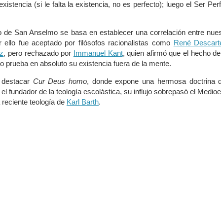
xistencia (si le falta la existencia, no es perfecto); luego el Ser Per
o de San Anselmo se basa en establecer una correlación entre nue
r ello fue aceptado por filósofos racionalistas como
René Descart
iz
, pero rechazado por
Immanuel Kant
, quien afirmó que el hecho d
 prueba en absoluto su existencia fuera de la mente.
 destacar
Cur Deus homo
, donde expone una hermosa doctrina d
el fundador de la teología escolástica, su influjo sobrepasó el Medio
 reciente teología de
Karl Barth
.