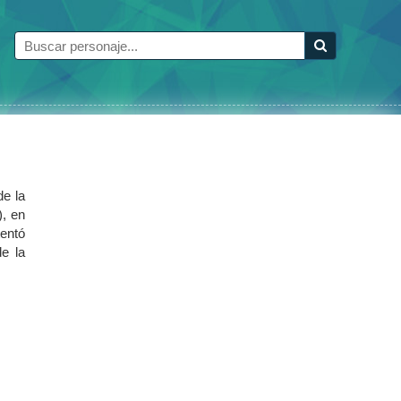
de la
), en
tentó
de la