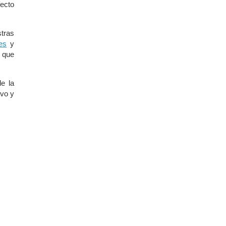
fecto
stras
es
y
e que
e la
evo y