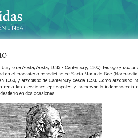
mo
bury o de Aosta; Aosta, 1033 - Canterbury, 1109) Teólogo y doctor 
abad en el monasterio benedictino de Santa María de Bec (Normandía
 en 1060, y arzobispo de Canterbury desde 1093. Como arzobispo in
cia regia las elecciones episcopales y preservar la independencia 
el destierro en dos ocasiones.