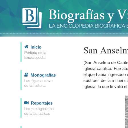
San Ansel
Inicio
Portada de la
Enciclopedia
(San Anselmo de Canter
Iglesia católica. Fue 
el que había ingresado
Monografías
sustraer de la influen
Las figuras clave
de la historia
Iglesia, lo que le valió 
Reportajes
Los protagonistas
de la actualidad