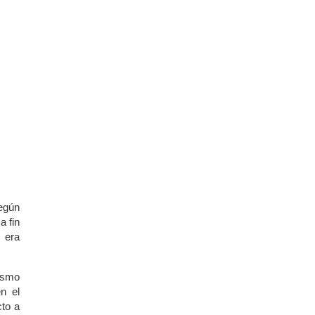
según
a fin
 era
lismo
n el
cto a