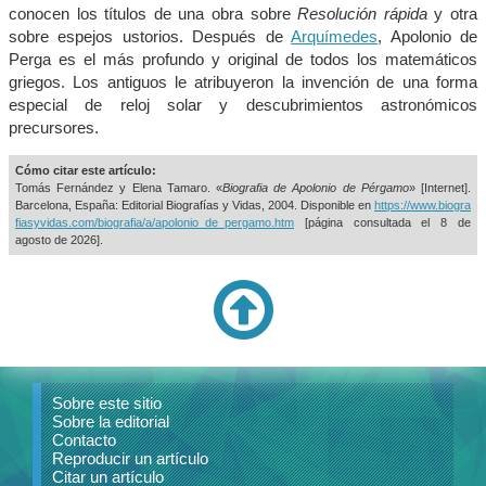
conocen los títulos de una obra sobre
Resolución rápida
y otra
sobre espejos ustorios. Después de
Arquímedes
, Apolonio de
Perga es el más profundo y original de todos los matemáticos
griegos. Los antiguos le atribuyeron la invención de una forma
especial de reloj solar y descubrimientos astronómicos
precursores.
Cómo citar este artículo:
Tomás Fernández y Elena Tamaro. «
Biografia de Apolonio de Pérgamo
» [Internet].
Barcelona, España: Editorial Biografías y Vidas, 2004. Disponible en
https://www.biogra
fiasyvidas.com/biografia/a/apolonio_de_pergamo.htm
[página consultada el
8 de
agosto de 2026].
Sobre este sitio
Sobre la editorial
Contacto
Reproducir un artículo
Citar un artículo