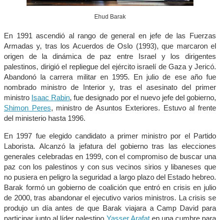
Ehud Barak
En 1991 ascendió al rango de general en jefe de las Fuerzas
Armadas y, tras los Acuerdos de Oslo (1993), que marcaron el
origen de la dinámica de paz entre Israel y los dirigentes
palestinos, dirigió el repliegue del ejército israelí de Gaza y Jericó.
Abandonó la carrera militar en 1995. En julio de ese año fue
nombrado ministro de Interior y, tras el asesinato del primer
ministro
Isaac Rabin
, fue designado por el nuevo jefe del gobierno,
Shimon Peres
, ministro de Asuntos Exteriores. Estuvo al frente
del ministerio hasta 1996.
En 1997 fue elegido candidato a primer ministro por el Partido
Laborista. Alcanzó la jefatura del gobierno tras las elecciones
generales celebradas en 1999, con el compromiso de buscar una
paz con los palestinos y con sus vecinos sirios y libaneses que
no pusiera en peligro la seguridad a largo plazo del Estado hebreo.
Barak formó un gobierno de coalición que entró en crisis en julio
de 2000, tras abandonar el ejecutivo varios ministros. La crisis se
produjo un día antes de que Barak viajara a Camp David para
participar junto al líder palestino
Yasser Arafat
en una cumbre para