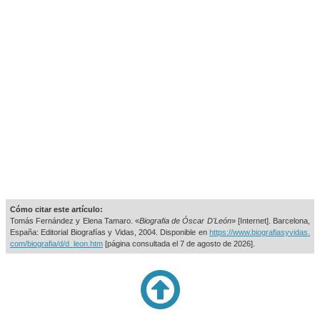
Cómo citar este artículo:
Tomás Fernández y Elena Tamaro. «
Biografia de Óscar D'León
» [Internet]. Barcelona,
España: Editorial Biografías y Vidas, 2004. Disponible en
https://www.biografiasyvidas.
com/biografia/d/d_leon.htm
[página consultada el
7 de agosto de 2026].