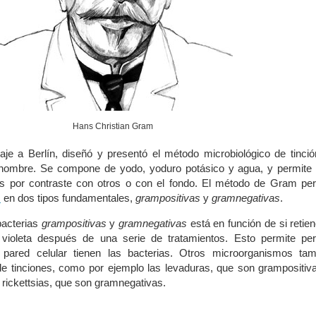
Hans Christian Gram
aje a Berlín, diseñó y presentó el método microbiológico de tinci
 nombre. Se compone de yodo, yoduro potásico y agua, y permite t
s por contraste con otros o con el fondo. El método de Gram per
s
en dos tipos fundamentales,
grampositivas
y
gramnegativas
.
 bacterias
grampositivas
y
gramnegativas
está en función de si retie
l violeta después de una serie de tratamientos. Esto permite per
 pared celular tienen las bacterias. Otros microorganismos tam
de tinciones, como por ejemplo las levaduras, que son grampositiv
o rickettsias, que son gramnegativas.