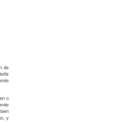
ón de
eñir
mite
nen o
mite
bién
as, y