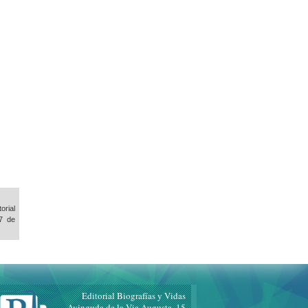
orial
7 de
Editorial Biografías y Vidas
Avinguda de la Via Augusta, 15