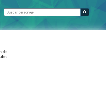
ra de
utica