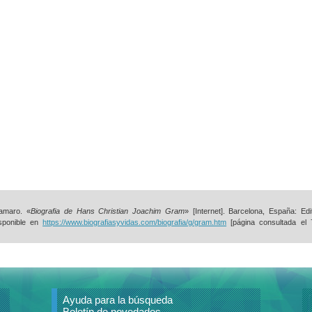
amaro. «
Biografia de Hans Christian Joachim Gram
» [Internet]. Barcelona, España: Edit
isponible en
https://www.biografiasyvidas.com/biografia/g/gram.htm
[página consultada el
Ayuda para la búsqueda
Boletín de novedades