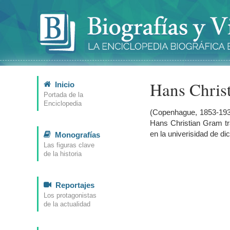
Hans Chris
Inicio
Portada de la
Enciclopedia
(Copenhague, 1853-1938
Hans Christian Gram tr
en la univerisidad de di
Monografías
Las figuras clave
de la historia
Reportajes
Los protagonistas
de la actualidad