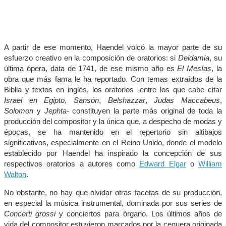
A partir de ese momento, Haendel volcó la mayor parte de su
esfuerzo creativo en la composición de oratorios: si
Deidamia
, su
última ópera, data de 1741, de ese mismo año es
El Mesías
, la
obra que más fama le ha reportado. Con temas extraídos de la
Biblia y textos en inglés, los oratorios -entre los que cabe citar
Israel en Egipto
,
Sansón
,
Belshazzar
,
Judas Maccabeus
,
Solomon
y
Jephta
- constituyen la parte más original de toda la
producción del compositor y la única que, a despecho de modas y
épocas, se ha mantenido en el repertorio sin altibajos
significativos, especialmente en el Reino Unido, donde el modelo
establecido por Haendel ha inspirado la concepción de sus
respectivos oratorios a autores como
Edward Elgar
o
William
Walton
.
No obstante, no hay que olvidar otras facetas de su producción,
en especial la música instrumental, dominada por sus series de
Concerti grossi
y conciertos para órgano. Los últimos años de
vida del compositor estuvieron marcados por la ceguera originada