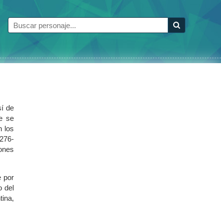
sí de
e se
n los
1276-
iones
e por
o del
tina,