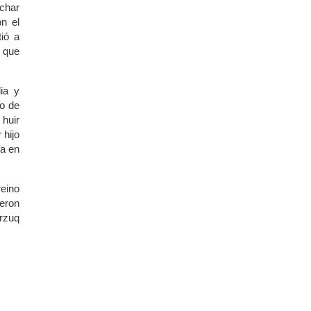
echar
n el
tió a
s que
ia y
to de
huir
 hijo
fa en
reino
eron
rzuq