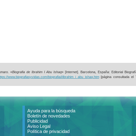
maro. «
Biografia de Ibrahim I Abu Ishaq
» [Internet]. Barcelona, España: Editorial Biograf
ttps://www.biografiasyvidas.com/biografia/i/ibrahim_i_abu_ishaq.htm
[página consultada el
Ayuda para la búsqueda
Boletín de novedades
Publicidad
Aviso Legal
Política de privacidad