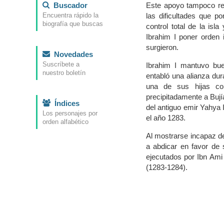
Buscador
Este apoyo tampoco res
las dificultades que 
Encuentra rápido la
biografía que buscas
control total de la isl
Ibrahim I poner orden 
surgieron.
Novedades
Suscríbete a
Ibrahim I mantuvo bue
nuestro boletín
entabló una alianza du
una de sus hijas co
precipitadamente a Buj
Índices
del antiguo emir Yahya 
Los personajes por
el año 1283.
orden alfabético
Al mostrarse incapaz de
a abdicar en favor de
ejecutados por Ibn Ami
(1283-1284).