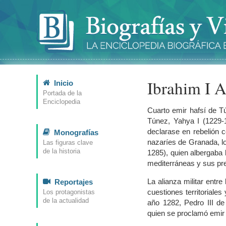
Ibrahim I 
Inicio
Portada de la
Enciclopedia
Cuarto emir hafsí de Tú
Túnez, Yahya I (1229-
declarase en rebelión c
Monografías
nazaríes de Granada, l
Las figuras clave
de la historia
1285), quien albergaba 
mediterráneas y sus pret
La alianza militar ent
Reportajes
cuestiones territorial
Los protagonistas
de la actualidad
año 1282, Pedro III de
quien se proclamó emir