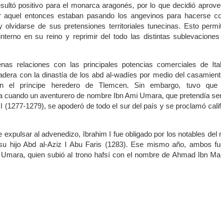
ultó positivo para el monarca aragonés, por lo que decidió aprov
por aquel entonces estaban pasando los angevinos para hacerse co
a y olvidarse de sus pretensiones territoriales tunecinas. Esto permi
interno en su reino y reprimir del todo las distintas sublevacione
nas relaciones con las principales potencias comerciales de Ital
radera con la dinastía de los abd al-wadíes por medio del casamien
n el príncipe heredero de Tlemcen. Sin embargo, tuvo que 
ía cuando un aventurero de nombre Ibn Ami Umara, que pretendía ser
II (1277-1279), se apoderó de todo el sur del país y se proclamó cali
 expulsar al advenedizo, Ibrahim I fue obligado por los notables del 
 su hijo Abd al-Aziz I Abu Faris (1283). Ese mismo año, ambos fu
 Umara, quien subió al trono hafsí con el nombre de Ahmad Ibn Ma