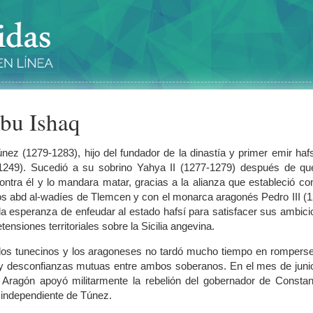
Abu Ishaq
nez (1279-1283), hijo del fundador de la dinastía y primer emir haf
1249). Sucedió a su sobrino Yahya II (1277-1279) después de qu
ontra él y lo mandara matar, gracias a la alianza que estableció co
os abd al-wadíes de Tlemcen y con el monarca aragonés Pedro III (
la esperanza de enfeudar al estado hafsí para satisfacer sus ambic
ensiones territoriales sobre la Sicilia angevina.
re los tunecinos y los aragoneses no tardó mucho tiempo en rompers
es y desconfianzas mutuas entre ambos soberanos. En el mes de juni
 Aragón apoyó militarmente la rebelión del gobernador de Constan
 independiente de Túnez.