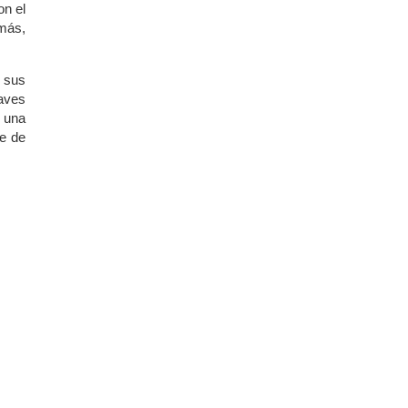
on el
emás,
 sus
aves
 una
re de