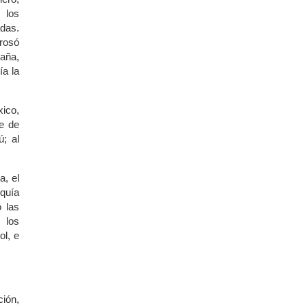
 los
adas.
grosó
paña,
ía la
xico,
te de
; al
a, el
quía
ó las
 los
ol, e
ión,