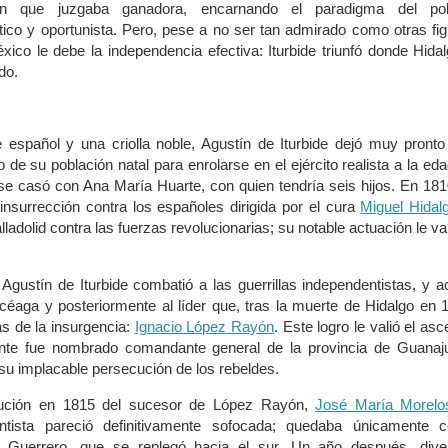
ón que juzgaba ganadora, encarnando el paradigma del polí
co y oportunista. Pero, pese a no ser tan admirado como otras fi
ico le debe la independencia efectiva: Iturbide triunfó donde Hida
do.
te español y una criolla noble, Agustín de Iturbide dejó muy pront
 de su población natal para enrolarse en el ejército realista a la ed
 se casó con Ana María Huarte, con quien tendría seis hijos. En 18
 insurrección contra los españoles dirigida por el cura
Miguel Hidal
lladolid contra las fuerzas revolucionarias; su notable actuación le val
Agustín de Iturbide combatió a las guerrillas independentistas, y 
icéaga y posteriormente al líder que, tras la muerte de Hidalgo en 
s de la insurgencia:
Ignacio López Rayón
. Este logro le valió el as
ente fue nombrado comandante general de la provincia de Guanaju
 su implacable persecución de los rebeldes.
cución en 1815 del sucesor de López Rayón,
José María Morelo
entista pareció definitivamente sofocada; quedaba únicamente 
e Guerrero, que se replegó hacia el sur. Un año después, dive