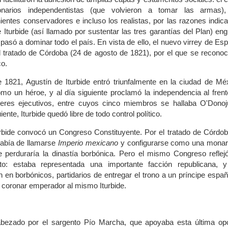
ionarios independentistas (que volvieron a tomar las armas),
ientes conservadores e incluso los realistas, por las razones indic
e Iturbide (así llamado por sustentar las tres garantías del Plan) en
 pasó a dominar todo el país. En vista de ello, el nuevo virrey de Es
el tratado de Córdoba (24 de agosto de 1821), por el que se reconoc
o.
 1821, Agustín de Iturbide entró triunfalmente en la ciudad de Mé
o un héroe, y al día siguiente proclamó la independencia al fren
res ejecutivos, entre cuyos cinco miembros se hallaba O'Donojú
iente, Iturbide quedó libre de todo control político.
urbide convocó un Congreso Constituyente. Por el tratado de Córdob
había de llamarse
Imperio mexicano
y configurarse como una monar
ue perduraría la dinastía borbónica. Pero el mismo Congreso reflej
to: estaba representada una importante facción republicana, y
 en borbónicos, partidarios de entregar el trono a un príncipe españ
an coronar emperador al mismo Iturbide.
bezado por el sargento Pío Marcha, que apoyaba esta última opc