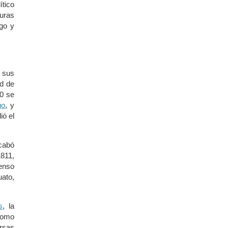
tico
guras
lgo y
o sus
ad de
10 se
go
, y
ió el
acabó
1811,
censo
ato,
s
, la
como
rsas