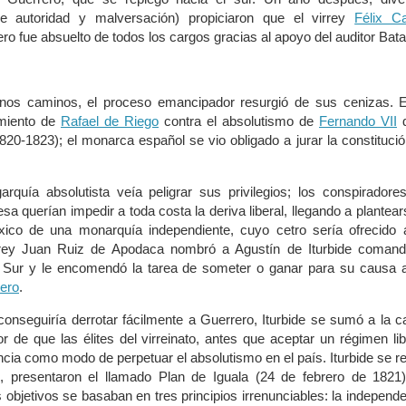
e autoridad y malversación) propiciaron que el virrey
Félix Ca
pero fue absuelto de todos los cargos gracias al apoyo del auditor Batal
inos caminos, el proceso emancipador resurgió de sus cenizas. E
amiento de
Rafael de Riego
contra el absolutismo de
Fernando VII
d
l (1820-1823); el monarca español se vio obligado a jurar la constituci
igarquía absolutista veía peligrar sus privilegios; los conspiradore
sa querían impedir a toda costa la deriva liberal, llegando a plantear
xico de una monarquía independiente, cuyo cetro sería ofrecido 
irrey Juan Ruiz de Apodaca nombró a Agustín de Iturbide comand
el Sur y le encomendó la tarea de someter o ganar para su causa 
ero
.
onseguiría derrotar fácilmente a Guerrero, Iturbide se sumó a la 
r de que las élites del virreinato, antes que aceptar un régimen lib
encia como modo de perpetuar el absolutismo en el país. Iturbide se r
s, presentaron el llamado Plan de Iguala (24 de febrero de 1821)
 objetivos se basaban en tres principios irrenunciables: la independ