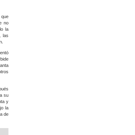
 que
de no
do la
 las
n.
tentó
rbide
Santa
tros
pués
 a su
nta y
o la
la de