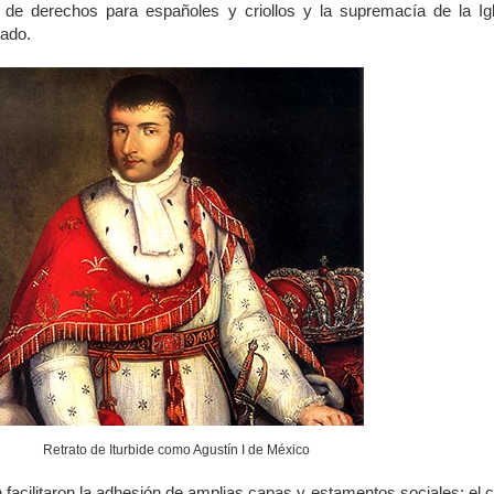
 de derechos para españoles y criollos y la supremacía de la Igl
tado.
Retrato de Iturbide como Agustín I de México
 facilitaron la adhesión de amplias capas y estamentos sociales: el c