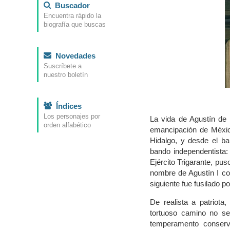
Buscador
Encuentra rápido la
biografía que buscas
Novedades
Suscríbete a
nuestro boletín
Índices
Los personajes por
La vida de Agustín de 
orden alfabético
emancipación de Méxic
Hidalgo, y desde el ba
bando independentista:
Ejército Trigarante, pu
nombre de Agustín I con
siguiente fue fusilado p
De realista a patriota
tortuoso camino no se
temperamento conserva