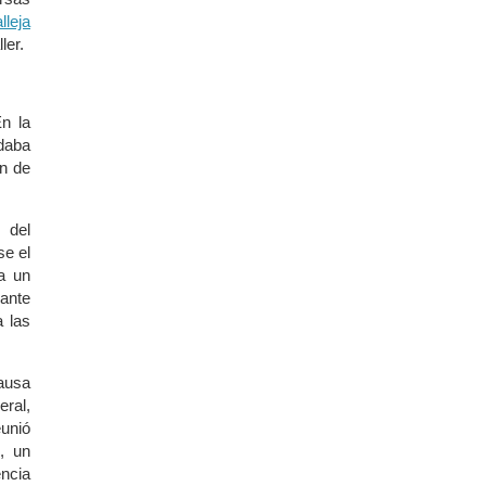
lleja
ler.
n la
aba
ón de
s del
se el
a un
ante
a las
causa
eral,
eunió
, un
encia