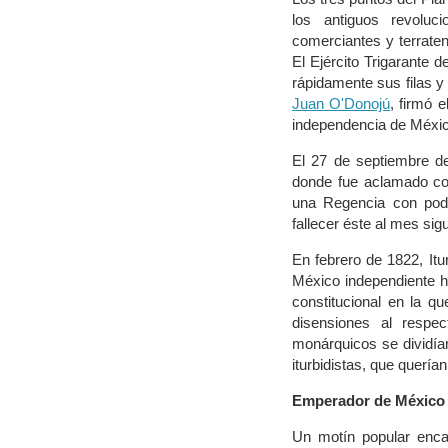
los antiguos revoluc
comerciantes y terraten
El Ejército Trigarante d
rápidamente sus filas y
Juan O'Donojú
, firmó 
independencia de Méxic
El 27 de septiembre de
donde fue aclamado com
una Regencia con pode
fallecer éste al mes sigu
En febrero de 1822, It
México independiente 
constitucional en la q
disensiones al respec
monárquicos se dividían
iturbidistas, que querí
Emperador de México
Un motín popular enca