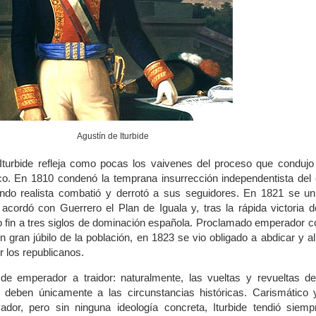
Agustín de Iturbide
Iturbide refleja como pocas los vaivenes del proceso que condujo
o. En 1810 condenó la temprana insurrección independentista del 
ndo realista combatió y derrotó a sus seguidores. En 1821 se uni
 acordó con Guerrero el Plan de Iguala y, tras la rápida victoria 
so fin a tres siglos de dominación española. Proclamado emperador c
 gran júbilo de la población, en 1823 se vio obligado a abdicar y a
or los republicanos.
, de emperador a traidor: naturalmente, las vueltas y revueltas d
 deben únicamente a las circunstancias históricas. Carismático 
dor, pero sin ninguna ideología concreta, Iturbide tendió siemp