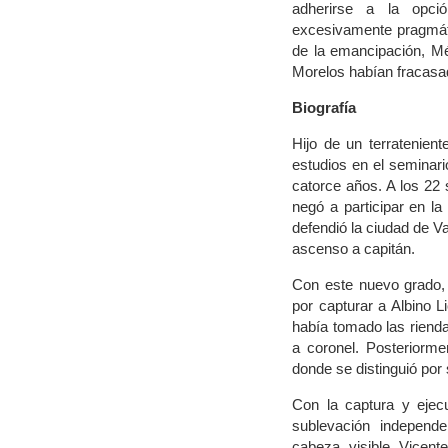
adherirse a la opci
excesivamente pragmáti
de la emancipación, Méx
Morelos habían fracasa
Biografía
Hijo de un terratenien
estudios en el seminario
catorce años. A los 22
negó a participar en la
defendió la ciudad de Va
ascenso a capitán.
Con este nuevo grado, 
por capturar a Albino L
había tomado las rienda
a coronel. Posteriorm
donde se distinguió por
Con la captura y eje
sublevación independ
cabeza visible Vicent