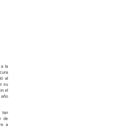
 a la
cura
ó al
de su
on el
l año
e tan
y de
re a