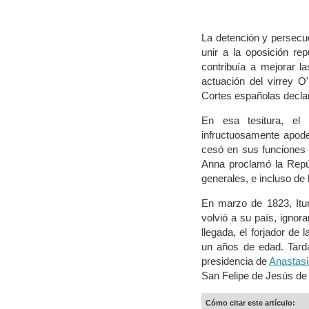
La detención y persec
unir a la oposición rep
contribuía a mejorar l
actuación del virrey 
Cortes españolas declar
En esa tesitura, el
infructuosamente apoder
cesó en sus funciones 
Anna proclamó la Repúb
generales, e incluso de 
En marzo de 1823, Itur
volvió a su país, ignor
llegada, el forjador de
un años de edad. Tarda
presidencia de
Anastas
San Felipe de Jesús de l
Cómo citar este artículo: