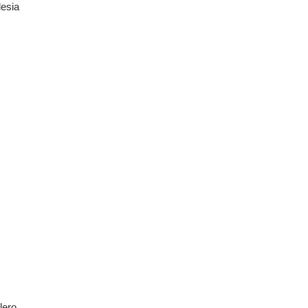
esia
lero,