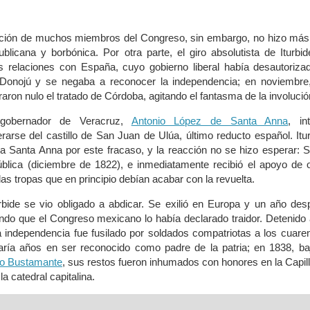
ución de muchos miembros del Congreso, sin embargo, no hizo más
ublicana y borbónica. Por otra parte, el giro absolutista de Iturbi
as relaciones con España, cuyo gobierno liberal había desautoriza
O'Donojú y se negaba a reconocer la independencia; en noviembre,
aron nulo el tratado de Córdoba, agitando el fantasma de la involució
 gobernador de Veracruz,
Antonio López de Santa Anna
, in
arse del castillo de San Juan de Ulúa, último reducto español. Itu
a Santa Anna por este fracaso, y la reacción no se hizo esperar: 
lica (diciembre de 1822), e inmediatamente recibió el apoyo de o
las tropas que en principio debían acabar con la revuelta.
bide se vio obligado a abdicar. Se exilió en Europa y un año des
ando que el Congreso mexicano lo había declarado traidor. Detenido
 la independencia fue fusilado por soldados compatriotas a los cuare
ría años en ser reconocido como padre de la patria; en 1838, baj
io Bustamante
, sus restos fueron inhumados con honores en la Capil
a catedral capitalina.