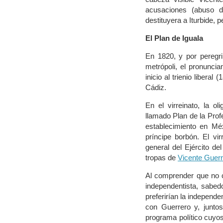
acusaciones (abuso d
destituyera a Iturbide, 
El Plan de Iguala
En 1820, y por peregr
metrópoli, el pronunci
inicio al trienio libera
Cádiz.
En el virreinato, la ol
llamado Plan de la Profe
establecimiento en Mé
príncipe borbón. El v
general del Ejército d
tropas de
Vicente Guerr
Al comprender que no c
independentista, sabedo
preferirían la independ
con Guerrero y, junto
programa político cuyos