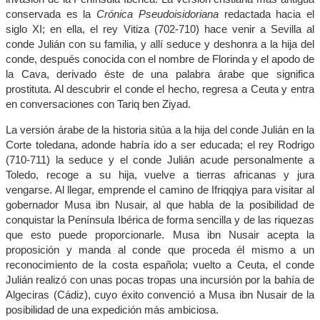
conservada es la
Crónica Pseudoisidoriana
redactada hacia el
siglo XI; en ella, el rey Vitiza (702-710) hace venir a Sevilla al
conde Julián con su familia, y allí seduce y deshonra a la hija del
conde, después conocida con el nombre de Florinda y el apodo de
la Cava, derivado éste de una palabra árabe que significa
prostituta. Al descubrir el conde el hecho, regresa a Ceuta y entra
en conversaciones con Tariq ben Ziyad.
La versión árabe de la historia sitúa a la hija del conde Julián en la
Corte toledana, adonde habría ido a ser educada; el rey Rodrigo
(710-711) la seduce y el conde Julián acude personalmente a
Toledo, recoge a su hija, vuelve a tierras africanas y jura
vengarse. Al llegar, emprende el camino de Ifriqqiya para visitar al
gobernador Musa ibn Nusair, al que habla de la posibilidad de
conquistar la Península Ibérica de forma sencilla y de las riquezas
que esto puede proporcionarle. Musa ibn Nusair acepta la
proposición y manda al conde que proceda él mismo a un
reconocimiento de la costa española; vuelto a Ceuta, el conde
Julián realizó con unas pocas tropas una incursión por la bahía de
Algeciras (Cádiz), cuyo éxito convenció a Musa ibn Nusair de la
posibilidad de una expedición más ambiciosa.