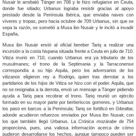
Nusair le arrebató Tánger en 708 y le hizo refugiarse en Ceuta,
donde fue sitiado; Urbanus lograba resistir gracias al apoyo
prestado desde la Península Ibérica, que enviaba naves con
víveres y tropas, pero hacia octubre de 709 Urbanus, sin que se
sepa la razón, se sometió a Musa ibn Nusair y le incitó a invadir
España.
Musa ibn Nusair envió al oficial bereber Tariq a realizar una
incursión a la costa hispana situada frente a Ceuta en julio de 710.
Vitiza murió en 710, cuando Urbanus era ya tributario de los
musulmanes; el trono de la Septimania y la Tarraconense
correspondía a su hijo Aquila, pero los adversarios de los
vitizanos eligieron rey a Rodrigo, quien tras derrotar a los
partidarios de los hijos de Vitiza se hizo con el poder. Aquila, que
no se resignaba a la derrota, envió un mensaje a Tánger pidiendo
ayuda a Tariq para recobrar el trono. Tariq reunió un ejército
formado en su mayor parte por berberiscos gomeres, y Urbanus
los pasó en barcos a la Península; Tariq se fortificó en Gibraltar,
adonde acudieron refuerzos enviados por Musa ibn Nusair, con
los que también llegó Urbanus. La
Crónica mozárabe
de 754
proporciona, pues, una valiosa información acerca de cómo
pudieron desarrollarse los hechos, aunque tampoco pueden ser