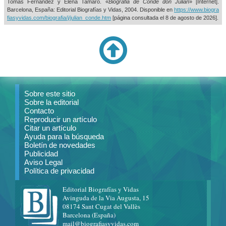
Tomás Fernández y Elena Tamaro. «
Biografia de Conde don Julián
» [Internet].
Barcelona, España: Editorial Biografías y Vidas, 2004. Disponible en
https://www.biogra
fiasyvidas.com/biografia/j/julian_conde.htm
[página consultada el
8 de agosto de 2026].
Sobre este sitio
Sobre la editorial
Contacto
Reproducir un artículo
Citar un artículo
Ayuda para la búsqueda
Boletín de novedades
Publicidad
Aviso Legal
Política de privacidad
Editorial Biografías y Vidas
Avinguda de la Via Augusta, 15
08174 Sant Cugat del Vallès
Barcelona (España)
mail@biografiasyvidas.com