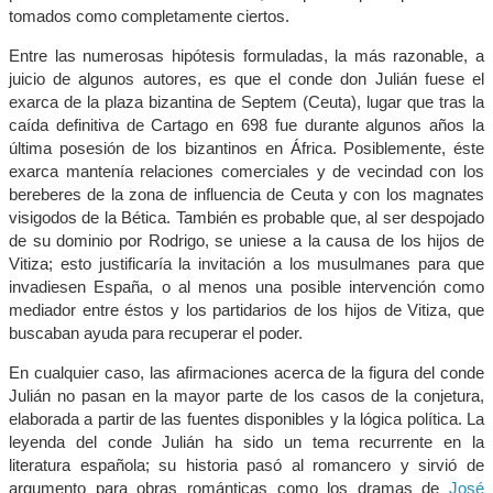
tomados como completamente ciertos.
Entre las numerosas hipótesis formuladas, la más razonable, a
juicio de algunos autores, es que el conde don Julián fuese el
exarca de la plaza bizantina de Septem (Ceuta), lugar que tras la
caída definitiva de Cartago en 698 fue durante algunos años la
última posesión de los bizantinos en África. Posiblemente, éste
exarca mantenía relaciones comerciales y de vecindad con los
bereberes de la zona de influencia de Ceuta y con los magnates
visigodos de la Bética. También es probable que, al ser despojado
de su dominio por Rodrigo, se uniese a la causa de los hijos de
Vitiza; esto justificaría la invitación a los musulmanes para que
invadiesen España, o al menos una posible intervención como
mediador entre éstos y los partidarios de los hijos de Vitiza, que
buscaban ayuda para recuperar el poder.
En cualquier caso, las afirmaciones acerca de la figura del conde
Julián no pasan en la mayor parte de los casos de la conjetura,
elaborada a partir de las fuentes disponibles y la lógica política. La
leyenda del conde Julián ha sido un tema recurrente en la
literatura española; su historia pasó al romancero y sirvió de
argumento para obras románticas como los dramas de
José