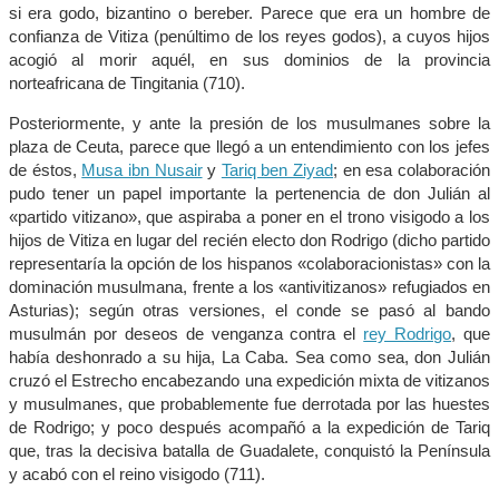
si era godo, bizantino o bereber. Parece que era un hombre de
confianza de Vitiza (penúltimo de los reyes godos), a cuyos hijos
acogió al morir aquél, en sus dominios de la provincia
norteafricana de Tingitania (710).
Posteriormente, y ante la presión de los musulmanes sobre la
plaza de Ceuta, parece que llegó a un entendimiento con los jefes
de éstos,
Musa ibn Nusair
y
Tariq ben Ziyad
; en esa colaboración
pudo tener un papel importante la pertenencia de don Julián al
«partido vitizano», que aspiraba a poner en el trono visigodo a los
hijos de Vitiza en lugar del recién electo don Rodrigo (dicho partido
representaría la opción de los hispanos «colaboracionistas» con la
dominación musulmana, frente a los «antivitizanos» refugiados en
Asturias); según otras versiones, el conde se pasó al bando
musulmán por deseos de venganza contra el
rey Rodrigo
, que
había deshonrado a su hija, La Caba. Sea como sea, don Julián
cruzó el Estrecho encabezando una expedición mixta de vitizanos
y musulmanes, que probablemente fue derrotada por las huestes
de Rodrigo; y poco después acompañó a la expedición de Tariq
que, tras la decisiva batalla de Guadalete, conquistó la Península
y acabó con el reino visigodo (711).