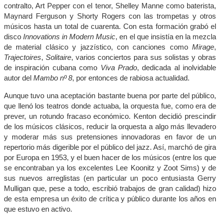
contralto, Art Pepper con el tenor, Shelley Manne como baterista,
Maynard Ferguson y Shorty Rogers con las trompetas y otros
músicos hasta un total de cuarenta. Con esta formación grabó el
disco
Innovations in Modern Music
, en el que insistía en la mezcla
de material clásico y jazzístico, con canciones como
Mirage
,
Trajectoires
,
Solitaire
, varios conciertos para sus solistas y obras
de inspiración cubana como
Viva Prado
, dedicada al inolvidable
autor del
Mambo nº 8
, por entonces de rabiosa actualidad.
Aunque tuvo una aceptación bastante buena por parte del público,
que llenó los teatros donde actuaba, la orquesta fue, como era de
prever, un rotundo fracaso económico. Kenton decidió prescindir
de los músicos clásicos, reducir la orquesta a algo más llevadero
y moderar más sus pretensiones innovadoras en favor de un
repertorio más digerible por el público del jazz. Así, marchó de gira
por Europa en 1953, y el buen hacer de los músicos (entre los que
se encontraban ya los excelentes Lee Koonitz y Zoot Sims) y de
sus nuevos arreglistas (en particular un poco entusiasta Gerry
Mulligan que, pese a todo, escribió trabajos de gran calidad) hizo
de esta empresa un éxito de crítica y público durante los años en
que estuvo en activo.