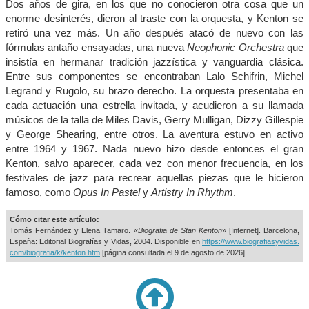
Dos años de gira, en los que no conocieron otra cosa que un
enorme desinterés, dieron al traste con la orquesta, y Kenton se
retiró una vez más. Un año después atacó de nuevo con las
fórmulas antaño ensayadas, una nueva
Neophonic Orchestra
que
insistía en hermanar tradición jazzística y vanguardia clásica.
Entre sus componentes se encontraban Lalo Schifrin, Michel
Legrand y Rugolo, su brazo derecho. La orquesta presentaba en
cada actuación una estrella invitada, y acudieron a su llamada
músicos de la talla de Miles Davis, Gerry Mulligan, Dizzy Gillespie
y George Shearing, entre otros. La aventura estuvo en activo
entre 1964 y 1967. Nada nuevo hizo desde entonces el gran
Kenton, salvo aparecer, cada vez con menor frecuencia, en los
festivales de jazz para recrear aquellas piezas que le hicieron
famoso, como
Opus In Pastel
y
Artistry In Rhythm
.
Cómo citar este artículo:
Tomás Fernández y Elena Tamaro. «
Biografia de Stan Kenton
» [Internet]. Barcelona,
España: Editorial Biografías y Vidas, 2004. Disponible en
https://www.biografiasyvidas.
com/biografia/k/kenton.htm
[página consultada el
9 de agosto de 2026].