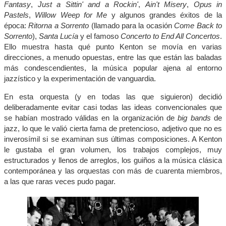
Fantasy
,
Just a Sittin' and a Rockin'
,
Ain't Misery
,
Opus in
Pastels
,
Willow Weep for Me
y algunos grandes éxitos de la
época:
Ritorna a Sorrento
(llamado para la ocasión
Come Back to
Sorrento
),
Santa Lucía
y el famoso
Concerto to End All Concertos
.
Ello muestra hasta qué punto Kenton se movía en varias
direcciones, a menudo opuestas, entre las que están las baladas
más condescendientes, la música popular ajena al entorno
jazzístico y la experimentación de vanguardia.
En esta orquesta (y en todas las que siguieron) decidió
deliberadamente evitar casi todas las ideas convencionales que
se habían mostrado válidas en la organización de
big bands
de
jazz, lo que le valió cierta fama de pretencioso, adjetivo que no es
inverosímil si se examinan sus últimas composiciones. A Kenton
le gustaba el gran volumen, los trabajos complejos, muy
estructurados y llenos de arreglos, los guiños a la música clásica
contemporánea y las orquestas con más de cuarenta miembros,
a las que raras veces pudo pagar.