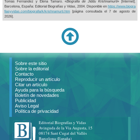
Tomás Fernández y Elena Tamaro. «
Biografia de Jiddu Krishnamurti
» [Internet].
Barcelona, España: Editorial Biografías y Vidas, 2004. Disponible en
https://www.biogra
fiasyvidas.com/biografia/k/krishnamurti.htm
[página consultada el
7 de agosto de
2026].
Sobre este sitio
Sobre la editorial
Contacto
Reproducir un artículo
Citar un artículo
Ayuda para la búsqueda
Boletín de novedades
Publicidad
Aviso Legal
Política de privacidad
Editorial Biografías y Vidas
Avinguda de la Via Augusta, 15
08174 Sant Cugat del Vallès
Barcelona (España)