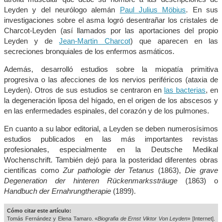
Leyden y del neurólogo alemán
Paul Julius Möbius
. En sus
investigaciones sobre el asma logró desentrañar los cristales de
Charcot-Leyden (así llamados por las aportaciones del propio
Leyden y de
Jean-Martin Charcot
) que aparecen en las
secreciones bronquiales de los enfermos asmáticos.
Además, desarrolló estudios sobre la miopatía primitiva
progresiva o las afecciones de los nervios periféricos (ataxia de
Leyden). Otros de sus estudios se centraron en
las bacterias
, en
la degeneración liposa del hígado, en el origen de los abscesos y
en las enfermedades espinales, del corazón y de los pulmones.
En cuanto a su labor editorial, a Leyden se deben numerosísimos
estudios publicados en las más importantes revistas
profesionales, especialmente en la Deutsche Medikal
Wochenschrift. También dejó para la posteridad diferentes obras
científicas como
Zur pathologie der Tetanus
(1863),
Die grave
Degeneration der hinteren Rückenmarkssträuge
(1863) o
Handbuch der Ernahrungtherapie
(1899).
Cómo citar este artículo:
Tomás Fernández y Elena Tamaro. «
Biografia de Ernst Viktor Von Leyden
» [Internet].