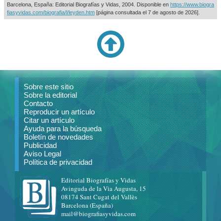
Barcelona, España: Editorial Biografías y Vidas, 2004. Disponible en
https://www.biogra
fiasyvidas.com/biografia/l/leyden.htm
[página consultada el
7 de agosto de 2026].
Sobre este sitio
Sobre la editorial
Contacto
Reproducir un artículo
Citar un artículo
Ayuda para la búsqueda
Boletín de novedades
Publicidad
Aviso Legal
Política de privacidad
Editorial Biografías y Vidas
Avinguda de la Via Augusta, 15
08174 Sant Cugat del Vallès
Barcelona (España)
mail@biografiasyvidas.com