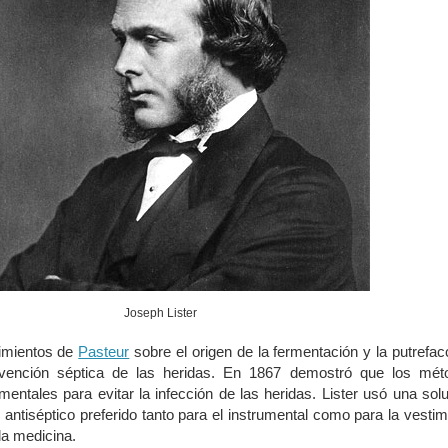
Joseph Lister
rimientos de
Pasteur
sobre el origen de la fermentación y la putrefac
evención séptica de las heridas. En 1867 demostró que los mét
mentales para evitar la infección de las heridas. Lister usó una sol
su antiséptico preferido tanto para el instrumental como para la vesti
la medicina.