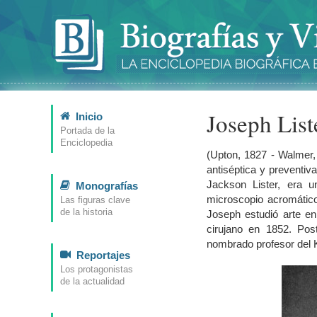
Joseph List
Inicio
Portada de la
Enciclopedia
(Upton, 1827 - Walmer,
antiséptica y preventiv
Jackson Lister, era 
Monografías
microscopio acromátic
Las figuras clave
de la historia
Joseph estudió arte en
cirujano en 1852. Po
nombrado profesor del K
Reportajes
Los protagonistas
de la actualidad