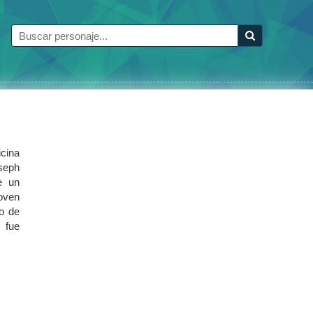
icina
oseph
e un
oven
lo de
 fue