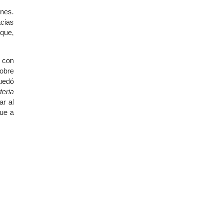
ones.
acias
 que,
, con
sobre
uedó
teria
r al
que a