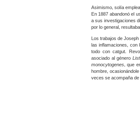
Asimismo, solía emplear 
En 1887 abandonó el uso
a sus investigaciones d
por lo general, resultab
Los trabajos de Joseph 
las inflamaciones, con l
todo con catgut. Revo
asociado al género
List
monocytogenes
, que e
hombre, ocasionándole d
veces se acompaña de 