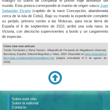
malogró su sueño de completar el primer viaje alrededor del
mundo. Esta proeza correspondió al marino de origen vasco
Juan
Sebastián Elcano
(capitán de la nave Concepción, abandonada
cerca de la isla de Cebú). Bajo su mando la expedición completó
su periplo, primero rumbo a las Molucas, para tocar tierra de
España el 6 de septiembre de 1522; arribó una sola nave, la
Victoria, con dieciocho supervivientes a bordo y un cargamento
de especias.
Cómo citar este artículo:
Tomás Fernández y Elena Tamaro. «
Biografia de Fernando de Magallanes
» [Internet].
Barcelona, España: Editorial Biografías y Vidas, 2004. Disponible en
https://www.biogra
fiasyvidas.com/biografia/m/magallanes.htm
[página consultada el
5 de agosto de
2026].
Sobre este sitio
Sobre la editorial
Contacto