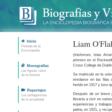
Liam O'Fla
Inicio
Portada de la
Enciclopedia
(Inishmore, Islas Arra
primero en el Rockwell
Cross College de Dublín
Monografías
Las figuras clave
Se matriculó en la uni
de la historia
enrolarse en las filas
herido en 1917 y tuvo q
Reportajes
Después de un breve p
Los protagonistas
llevaría a vivir en var
de la actualidad
experiencias y trabajo
patria, en 1921, y recup