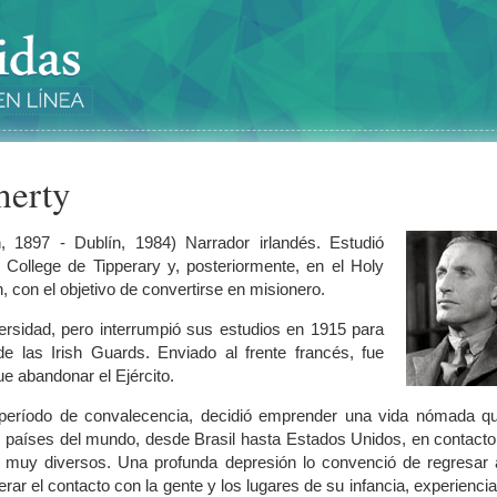
herty
n, 1897 - Dublín, 1984) Narrador irlandés. Estudió
 College de Tipperary y, posteriormente, en el Holy
, con el objetivo de convertirse en misionero.
versidad, pero interrumpió sus estudios en 1915 para
 de las Irish Guards. Enviado al frente francés, fue
ue abandonar el Ejército.
eríodo de convalecencia, decidió emprender una vida nómada qu
ios países del mundo, desde Brasil hasta Estados Unidos, en contact
s muy diversos. Una profunda depresión lo convenció de regresar 
erar el contacto con la gente y los lugares de su infancia, experienci