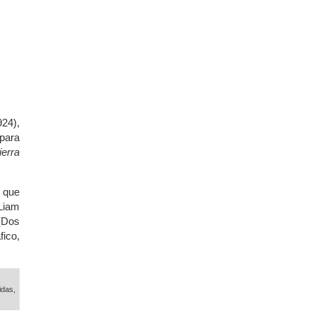
24),
 para
ierra
 que
Liam
Dos
ico,
idas,