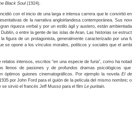
he Black Soul
(1924).
ncidió con el inicio de una larga e intensa carrera que le convirtió e
resentativas de la narrativa angloirlandesa contemporánea. Sus nov
gran riqueza verbal y por un estilo ágil y austero, están ambientad
Dublín, o entre la gente de las islas de Aran. Las historias se estruc
la figura de un protagonista, generalmente caracterizado por una f
ue se opone a los vínculos morales, políticos y sociales que el amb
de relatos intensos, escritos "en una especie de furia", como ha nota
tos llenos de pasiones y de profundos dramas psicológicos que
n óptimos guiones cinematográficos. Por ejemplo la novela
El de
n 1935 por John Ford para el guión de la película del mismo nombre; 
 se sirvió el francés Jeff Musso para el film
Le puritain
.