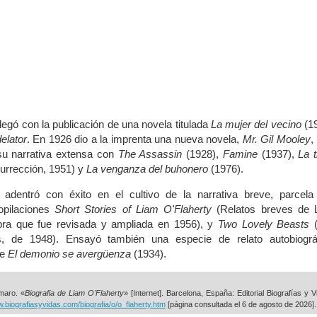
llegó con la publicación de una novela titulada
La mujer del vecino
(19
delator
. En 1926 dio a la imprenta una nueva novela,
Mr. Gil Mooley
,
su narrativa extensa con
The Assassin
(1928),
Famine
(1937),
La t
urrección, 1951) y
La venganza del buhonero
(1976).
 adentró con éxito en el cultivo de la narrativa breve, parcela
opilaciones
Short Stories of Liam O'Flaherty
(Relatos breves de 
obra que fue revisada y ampliada en 1956), y
Two Lovely Beasts
(
s, de 1948). Ensayó también una especie de relato autobiográf
de
El demonio se avergüenza
(1934).
maro. «
Biografia de Liam O'Flaherty
» [Internet]. Barcelona, España: Editorial Biografías y V
w.biografiasyvidas.com/biografia/o/o_flaherty.htm
[página consultada el
6 de agosto de 2026].