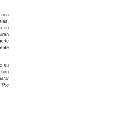
n una
elas,
as en
turan
uerte
iente
do su
 han
lator
o
The