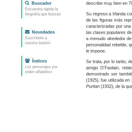
Buscador
describe muy bien en
T
Encuentra rápido la
Su regreso a Irlanda coi
biografía que buscas
de las figuras más rep
caracterizadas por una 
Novedades
las clases populares de 
Suscríbete a
a menudo alrededor de 
nuestro boletín
personalidad rebelde, q
le impone.
Índices
Se trata, por lo tanto, 
Los personajes por
amigo O'Faolain, rela
orden alfabético
demostrado ser tambié
(1925), fue utilizada e
Puritan
(1932), de la que