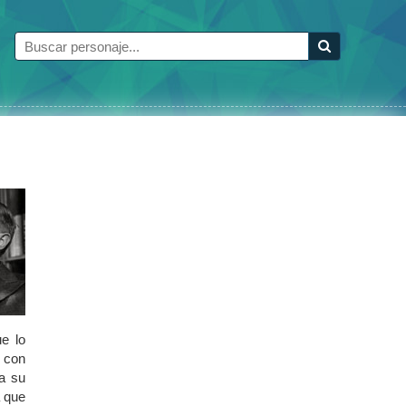
e lo
o con
a su
a que