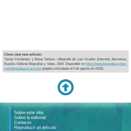
Cómo citar este artículo:
Tomás Fernández y Elena Tamaro. «
Biografia de Luis Ocaña
» [Internet]. Barcelona,
España: Editorial Biografías y Vidas, 2004. Disponible en
https://www.biografiasyvidas.
com/biografia/o/ocana.htm
[página consultada el
6 de agosto de 2026].
Sobre este sitio
Sobre la editorial
Contacto
Reproducir un artículo