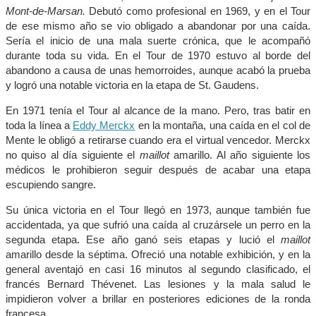
Mont-de-Marsan.
Debutó como profesional en 1969, y en el Tour
de ese mismo año se vio obligado a abandonar por una caída.
Sería el inicio de una mala suerte crónica, que le acompañó
durante toda su vida. En el Tour de 1970 estuvo al borde del
abandono a causa de unas hemorroides, aunque acabó la prueba
y logró una notable victoria en la etapa de St. Gaudens.
En 1971 tenía el Tour al alcance de la mano. Pero, tras batir en
toda la línea a
Eddy Merckx
en la montaña, una caída en el col de
Mente le obligó a retirarse cuando era el virtual vencedor. Merckx
no quiso al día siguiente el
maillot
amarillo. Al año siguiente los
médicos le prohibieron seguir después de acabar una etapa
escupiendo sangre.
Su única victoria en el Tour llegó en 1973, aunque también fue
accidentada, ya que sufrió una caída al cruzársele un perro en la
segunda etapa. Ese año ganó seis etapas y lució el
maillot
amarillo desde la séptima. Ofreció una notable exhibición, y en la
general aventajó en casi 16 minutos al segundo clasificado, el
francés Bernard Thévenet. Las lesiones y la mala salud le
impidieron volver a brillar en posteriores ediciones de la ronda
francesa.