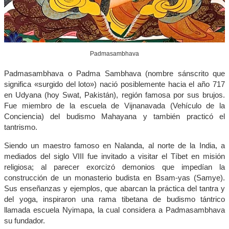
Padmasambhava
Padmasambhava o Padma Sambhava (nombre sánscrito que
significa «surgido del loto») nació posiblemente hacia el año 717
en Udyana (hoy Swat, Pakistán), región famosa por sus brujos.
Fue miembro de la escuela de Vijnanavada (Vehículo de la
Conciencia) del budismo Mahayana y también practicó el
tantrismo.
Siendo un maestro famoso en Nalanda, al norte de la India, a
mediados del siglo VIII fue invitado a visitar el Tíbet en misión
religiosa; al parecer exorcizó demonios que impedían la
construcción de un monasterio budista en Bsam-yas (Samye).
Sus enseñanzas y ejemplos, que abarcan la práctica del tantra y
del yoga, inspiraron una rama tibetana de budismo tántrico
llamada escuela Nyimapa, la cual considera a Padmasambhava
su fundador.