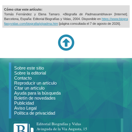
Cómo citar este artículo:
Tomás Fernández y Elena Tamaro. «
Biografia de Padmasambhava
» [Internet].
Barcelona, España: Editorial Biografías y Vidas, 2004. Disponible en
https://www.biogra
fiasyvidas.com/biografia/p/padma.htm
[página consultada el
7 de agosto de 2026].
Sobre este sitio
Sobre la editorial
Contacto
Reproducir un artículo
Citar un artículo
Ayuda para la búsqueda
Boletín de novedades
Publicidad
Aviso Legal
Política de privacidad
Editorial Biografías y Vidas
Avinguda de la Via Augusta, 15