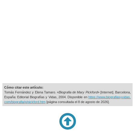
Cómo citar este artículo:
Tomás Fernández y Elena Tamaro. «
Biografia de Mary Pickford
» [Internet]. Barcelona,
España: Editorial Biografías y Vidas, 2004. Disponible en
https://www.biografiasyvidas.
com/biografia/p/pickford.htm
[página consultada el
8 de agosto de 2026].