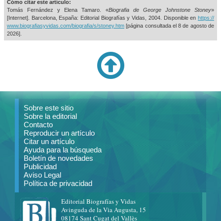
Cómo citar este artículo:
Tomás Fernández y Elena Tamaro. «
Biografia de George Johnstone Stoney
»
[Internet]. Barcelona, España: Editorial Biografías y Vidas, 2004. Disponible en
https://
www.biografiasyvidas.com/biografia/s/stoney.htm
[página consultada el
8 de agosto de
2026].
Sobre este sitio
Sobre la editorial
Contacto
Reproducir un artículo
Citar un artículo
Ayuda para la búsqueda
Boletín de novedades
Publicidad
Aviso Legal
Política de privacidad
Editorial Biografías y Vidas
Avinguda de la Via Augusta, 15
08174 Sant Cugat del Vallès