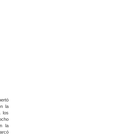
pertó
n la
 los
iocho
n la
arcó