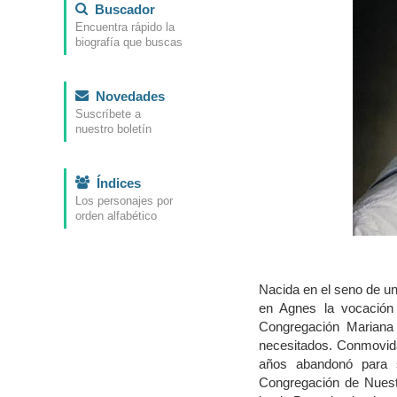
Buscador
Encuentra rápido la
biografía que buscas
Novedades
Suscríbete a
nuestro boletín
Índices
Los personajes por
orden alfabético
Nacida en el seno de un
en Agnes la vocación
Congregación Mariana 
necesitados. Conmovida
años abandonó para s
Congregación de Nuest