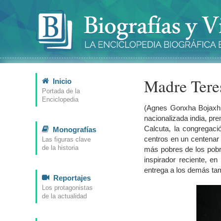
Madre Tere
Inicio
Portada de la
Enciclopedia
(Agnes Gonxha Bojaxhiu
nacionalizada india, pr
Calcuta, la congregac
Monografías
centros en un centenar 
Las figuras clave
de la historia
más pobres de los pobre
inspirador reciente, e
entrega a los demás ta
Reportajes
Los protagonistas
de la actualidad