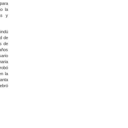
 para
o la
as y
hindú
ad de
as de
 años
sario
naria
probó
n la
Santa
lebró