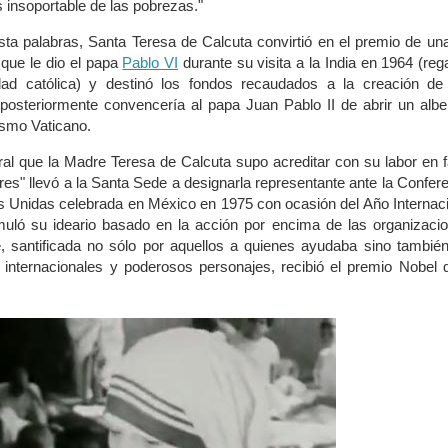
 insoportable de las pobrezas."
ta palabras, Santa Teresa de Calcuta convirtió en el premio de una
que le dio el papa
Pablo VI
durante su visita a la India en 1964 (reg
ad católica) y destinó los fondos recaudados a la creación de
 posteriormente convencería al papa Juan Pablo II de abrir un alb
ismo Vaticano.
ral que la Madre Teresa de Calcuta supo acreditar con su labor en 
es" llevó a la Santa Sede a designarla representante ante la Confer
s Unidas celebrada en México en 1975 con ocasión del Año Internac
muló su ideario basado en la acción por encima de las organizaci
 santificada no sólo por aquellos a quienes ayudaba sino también
s internacionales y poderosos personajes, recibió el premio Nobel 