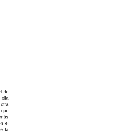
el de
ella
 otra
s que
Jamás
n el
e la