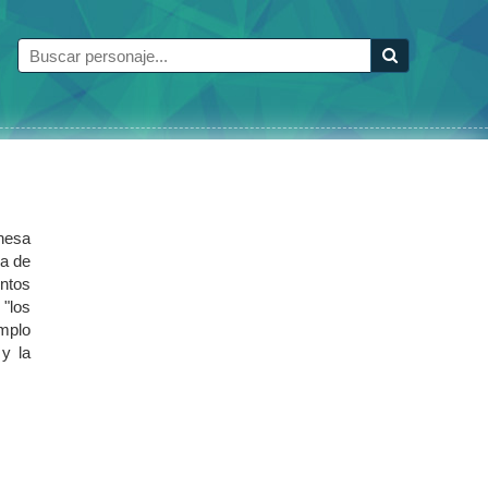
nesa
sa de
ntos
 "los
emplo
 y la