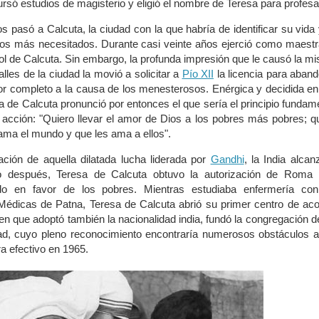
rsó estudios de magisterio y eligió el nombre de Teresa para profesa
 pasó a Calcuta, la ciudad con la que habría de identificar su vida
los más necesitados. Durante casi veinte años ejerció como maest
ol de Calcuta. Sin embargo, la profunda impresión que le causó la mi
lles de la ciudad la movió a solicitar a
Pío XII
la licencia para aban
por completo a la causa de los menesterosos. Enérgica y decidida e
a de Calcuta pronunció por entonces el que sería el principio fundam
acción: "Quiero llevar el amor de Dios a los pobres más pobres; q
ama el mundo y que les ama a ellos".
ión de aquella dilatada lucha liderada por
Gandhi
, la India alcan
o después, Teresa de Calcuta obtuvo la autorización de Roma 
ado en favor de los pobres. Mientras estudiaba enfermería con
édicas de Patna, Teresa de Calcuta abrió su primer centro de aco
en que adoptó también la nacionalidad india, fundó la congregación d
ad, cuyo pleno reconocimiento encontraría numerosos obstáculos a
ra efectivo en 1965.