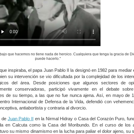
rabajo que hacemos no tiene nada de heroico. Cualquiera que tenga la gracia de Di
puede hacerlo."
que inspiraba, el papa Juan Pablo II la designó en 1982 para mediar 
 bien su intervención se vio dificultada por la complejidad de los inte
égicos del área. Desde posiciones que algunos sectores de opi
amente conservadoras, participó vivamente en el debate sobre
es de su tiempo, a las que no fue nunca ajena. Así, en mayo de 1
entro Internacional de Defensa de la Vida, defendió con vehemenc
onceptiva, antiabortista y contraria al divorcio.
a de
Juan Pablo II
en la Nirmal Hidray o Casa del Corazón Puro, fu
da en Calcuta como la Casa del Moribundo. En el curso de los 
uvo su mismo dinamismo en la lucha para paliar el dolor ajeno, su 