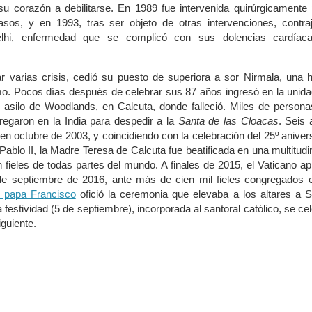
u corazón a debilitarse. En 1989 fue intervenida quirúrgicamente
sos, y en 1993, tras ser objeto de otras intervenciones, contraj
lhi, enfermedad que se complicó con sus dolencias cardíac
ar varias crisis, cedió su puesto de superiora a sor Nirmala, una 
smo. Pocos días después de celebrar sus 87 años ingresó en la unid
l asilo de Woodlands, en Calcuta, donde falleció. Miles de person
egaron en la India para despedir a la
Santa de las Cloacas
. Seis
n octubre de 2003, y coincidiendo con la celebración del 25º aniver
Pablo II, la Madre Teresa de Calcuta fue beatificada en una multitudi
 fieles de todas partes del mundo. A finales de 2015, el Vaticano a
de septiembre de 2016, ante más de cien mil fieles congregados e
l papa Francisco
ofició la ceremonia que elevaba a los altares a 
festividad (5 de septiembre), incorporada al santoral católico, se ce
iguiente.