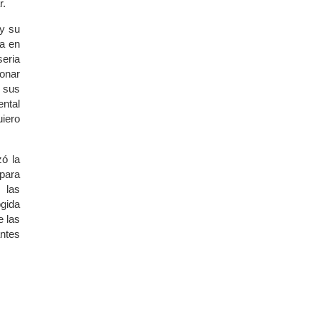
r.
 y su
ra en
seria
donar
n sus
ental
uiero
zó la
para
 las
gida
e las
ntes