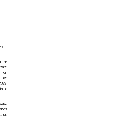
os
en el
reses
nión
 las
983,
ia la
ndada
años
salud