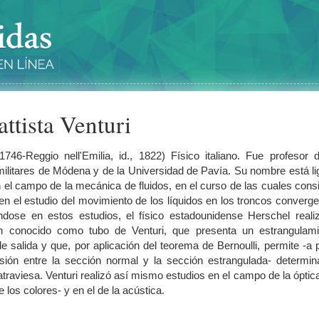
ttista Venturi
, 1746-Reggio nell'Emilia, id., 1822) Físico italiano. Fue profesor 
militares de Módena y de la Universidad de Pavía. Su nombre está l
n el campo de la mecánica de fluidos, en el curso de las cuales cons
en el estudio del movimiento de los líquidos en los troncos converg
dose en estos estudios, el físico estadounidense Herschel realiz
ón conocido como tubo de Venturi, que presenta un estrangulami
 salida y que, por aplicación del teorema de Bernoulli, permite -a p
esión entre la sección normal y la sección estrangulada- determin
 atraviesa. Venturi realizó así mismo estudios en el campo de la óptic
e los colores- y en el de la acústica.