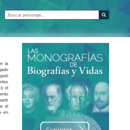
de la
igado
iguió
entes
ó el
ento
artir
ar el
a -en