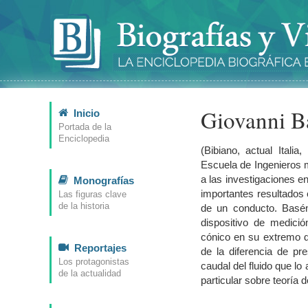
Giovanni Ba
Inicio
Portada de la
Enciclopedia
(Bibiano, actual Italia
Escuela de Ingenieros 
a las investigaciones e
Monografías
importantes resultados 
Las figuras clave
de la historia
de un conducto. Basén
dispositivo de medici
cónico en su extremo de
Reportajes
de la diferencia de pr
Los protagonistas
caudal del fluido que lo
de la actualidad
particular sobre teoría d