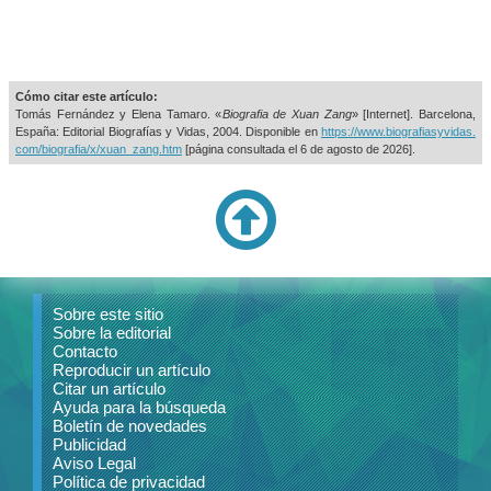
Cómo citar este artículo:
Tomás Fernández y Elena Tamaro. «
Biografia de Xuan Zang
» [Internet]. Barcelona,
España: Editorial Biografías y Vidas, 2004. Disponible en
https://www.biografiasyvidas.
com/biografia/x/xuan_zang.htm
[página consultada el
6 de agosto de 2026].
Sobre este sitio
Sobre la editorial
Contacto
Reproducir un artículo
Citar un artículo
Ayuda para la búsqueda
Boletín de novedades
Publicidad
Aviso Legal
Política de privacidad