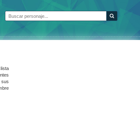
ista
ntes
 sus
ombre