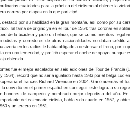
dinarias cualidades para la práctica del ciclismo al obtener la victor
mera carrera por etapas en la que participó.
, destacó por su habilidad en la gran montaña, así como por su car
co. Tal fama se originó ya en el Tour de 1954: tras coronar en solitar
ó de la bicicleta y pidió un helado, que se comió mientras llegaba
eriodistas y corredores de otras nacionalidades no daban crédito 
na avería en los radios le había obligado a destensar el freno, por lo q
a era una temeridad, y prefirió esperar el coche de apoyo, aunque e
aja obtenida.
tes fue el mejor escalador en seis ediciones del Tour de Francia (
y 1964), récord que no sería igualado hasta 1983 por el belga Lucie
 superaría el francés Richard Virenque en 2004. Ganó además el To
 lo convirtió en el primer español en conseguir este logro: a su regr
on honores de campeón y nombrado mejor deportista del año. En 
portante del calendario ciclista, había sido cuarto en 1957, y obte
960 y un tercero en 1961.