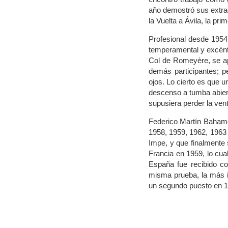
año demostró sus extraor
la Vuelta a Ávila, la pri
Profesional desde 1954
temperamental y excéntri
Col de Romeyère, se ape
demás participantes; p
ojos. Lo cierto es que u
descenso a tumba abiert
supusiera perder la vent
Federico Martín Bahamon
1958, 1959, 1962, 1963 
Impe, y que finalmente
Francia en 1959, lo cual
España fue recibido c
misma prueba, la más im
un segundo puesto en 1