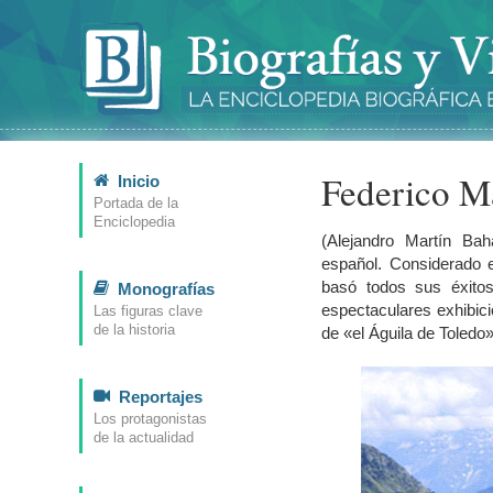
Federico M
Inicio
Portada de la
Enciclopedia
(Alejandro Martín Bah
español. Considerado 
basó todos sus éxito
Monografías
espectaculares exhibic
Las figuras clave
de la historia
de «el Águila de Toledo»
Reportajes
Los protagonistas
de la actualidad