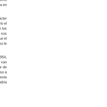
ia en
ácter
io el
n los
a sus
ue el
so le
1954,
n van
ur de
eso a
esta
ndría