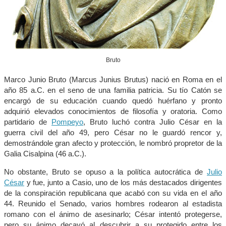
Bruto
Marco Junio Bruto (Marcus Junius Brutus) nació en Roma en el
año 85 a.C. en el seno de una familia patricia. Su tío Catón se
encargó de su educación cuando quedó huérfano y pronto
adquirió elevados conocimientos de filosofía y oratoria. Como
partidario de
Pompeyo
, Bruto luchó contra Julio César en la
guerra civil del año 49, pero César no le guardó rencor y,
demostrándole gran afecto y protección, le nombró propretor de la
Galia Cisalpina (46 a.C.).
No obstante, Bruto se opuso a la política autocrática de
Julio
César
y fue, junto a Casio, uno de los más destacados dirigentes
de la conspiración republicana que acabó con su vida en el año
44. Reunido el Senado, varios hombres rodearon al estadista
romano con el ánimo de asesinarlo; César intentó protegerse,
pero su ánimo decayó al descubrir a su protegido entre los