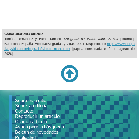
Cómo citar este artículo:
Tomás Fernández y Elena Tamaro. «
Biografia de Marco Junio Bruto
» [Internet].
Barcelona, España: Editorial Biografías y Vidas, 2004. Disponible en
https://www.biogra
fiasyvidas.com/biografia/b/bruto_marco.htm
[página consultada el
9 de agosto de
2026].
Sobre este sitio
Sobre la editorial
Contacto
Reproducir un artículo
Citar un artículo
Ayuda para la búsqueda
Boletín de novedades
Publicidad