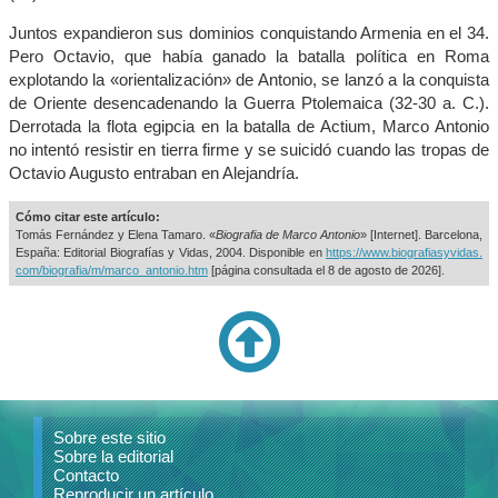
Juntos expandieron sus dominios conquistando Armenia en el 34.
Pero Octavio, que había ganado la batalla política en Roma
explotando la «orientalización» de Antonio, se lanzó a la conquista
de Oriente desencadenando la Guerra Ptolemaica (32-30 a. C.).
Derrotada la flota egipcia en la batalla de Actium, Marco Antonio
no intentó resistir en tierra firme y se suicidó cuando las tropas de
Octavio Augusto entraban en Alejandría.
Cómo citar este artículo:
Tomás Fernández y Elena Tamaro. «
Biografia de Marco Antonio
» [Internet]. Barcelona,
España: Editorial Biografías y Vidas, 2004. Disponible en
https://www.biografiasyvidas.
com/biografia/m/marco_antonio.htm
[página consultada el
8 de agosto de 2026].
Sobre este sitio
Sobre la editorial
Contacto
Reproducir un artículo