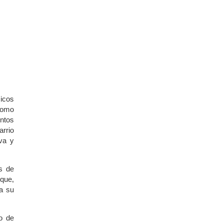
sicos
 como
untos
arrio
iva y
s de
 que,
a su
o de