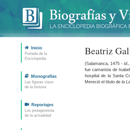
Beatriz Ga
Inicio
Portada de la
Enciclopedia
(Salamanca, 1475 -
id
.
fue camarista de Isabel
hospital de la Santa C
Monografías
Mereció el título de
la L
Las figuras clave
de la historia
Reportajes
Los protagonistas
de la actualidad