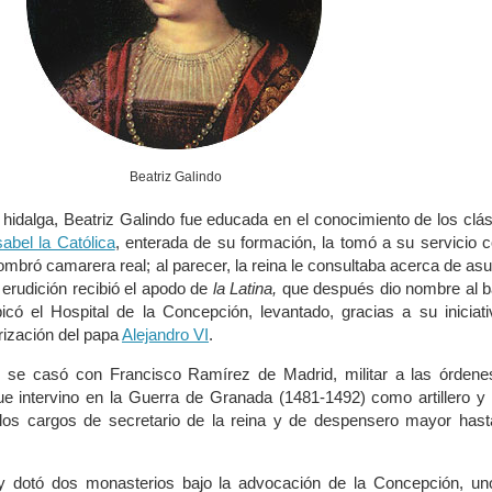
Beatriz Galindo
hidalga, Beatriz Galindo fue educada en el conocimiento de los clá
sabel la Católica
, enterada de su formación, la tomó a su servicio
nombró camarera real; al parecer, la reina le consultaba acerca de as
erudición recibió el apodo de
la Latina,
que después dio nombre al b
có el Hospital de la Concepción, levantado, gracias a su iniciat
rización del papa
Alejandro VI
.
al se casó con Francisco Ramírez de Madrid, militar a las órdene
e intervino en la Guerra de Granada (1481-1492) como artillero y
 los cargos de secretario de la reina y de despensero mayor hast
 y dotó dos monasterios bajo la advocación de la Concepción, un