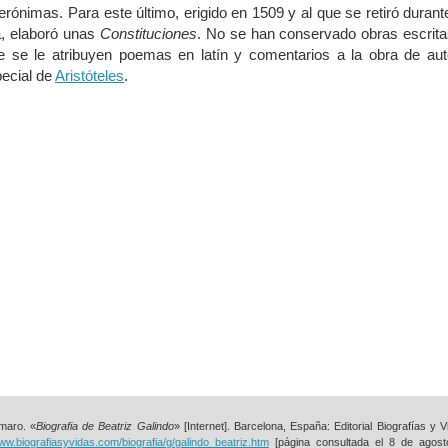
erónimas. Para este último, erigido en 1509 y al que se retiró durant
a, elaboró unas
Constituciones
. No se han conservado obras escrit
e se le atribuyen poemas en latín y comentarios a la obra de aut
pecial de
Aristóteles
.
maro. «
Biografia de Beatriz Galindo
» [Internet]. Barcelona, España: Editorial Biografías y V
www.biografiasyvidas.com/biografia/g/galindo_beatriz.htm
[página consultada el
8 de agost