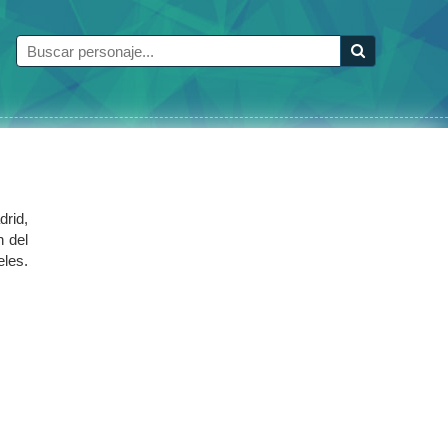
rid,
n del
eles.