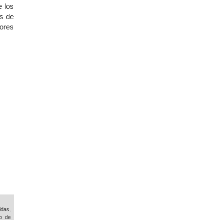
e los
as de
ores
idas,
o de