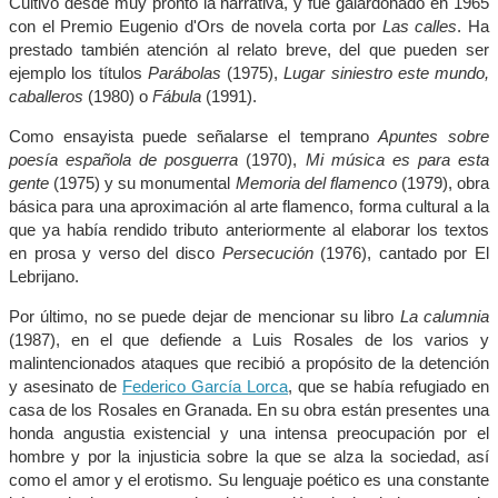
Cultivó desde muy pronto la narrativa, y fue galardonado en 1965
con el Premio Eugenio d'Ors de novela corta por
Las calles
. Ha
prestado también atención al relato breve, del que pueden ser
ejemplo los títulos
Parábolas
(1975),
Lugar siniestro este mundo,
caballeros
(1980) o
Fábula
(1991).
Como ensayista puede señalarse el temprano
Apuntes sobre
poesía española de posguerra
(1970),
Mi música es para esta
gente
(1975) y su monumental
Memoria del flamenco
(1979), obra
básica para una aproximación al arte flamenco, forma cultural a la
que ya había rendido tributo anteriormente al elaborar los textos
en prosa y verso del disco
Persecución
(1976), cantado por El
Lebrijano.
Por último, no se puede dejar de mencionar su libro
La calumnia
(1987), en el que defiende a Luis Rosales de los varios y
malintencionados ataques que recibió a propósito de la detención
y asesinato de
Federico García Lorca
, que se había refugiado en
casa de los Rosales en Granada. En su obra están presentes una
honda angustia existencial y una intensa preocupación por el
hombre y por la injusticia sobre la que se alza la sociedad, así
como el amor y el erotismo. Su lenguaje poético es una constante