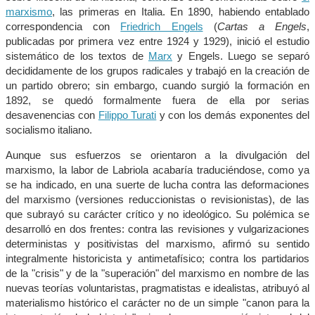
marxismo
, las primeras en Italia. En 1890, habiendo entablado
correspondencia con
Friedrich Engels
(
Cartas a Engels
,
publicadas por primera vez entre 1924 y 1929), inició el estudio
sistemático de los textos de
Marx
y Engels. Luego se separó
decididamente de los grupos radicales y trabajó en la creación de
un partido obrero; sin embargo, cuando surgió la formación en
1892, se quedó formalmente fuera de ella por serias
desavenencias con
Filippo Turati
y con los demás exponentes del
socialismo italiano.
Aunque sus esfuerzos se orientaron a la divulgación del
marxismo, la labor de Labriola acabaría traduciéndose, como ya
se ha indicado, en una suerte de lucha contra las deformaciones
del marxismo (versiones reduccionistas o revisionistas), de las
que subrayó su carácter crítico y no ideológico. Su polémica se
desarrolló en dos frentes: contra las revisiones y vulgarizaciones
deterministas y positivistas del marxismo, afirmó su sentido
integralmente historicista y antimetafísico; contra los partidarios
de la "crisis" y de la "superación" del marxismo en nombre de las
nuevas teorías voluntaristas, pragmatistas e idealistas, atribuyó al
materialismo histórico el carácter no de un simple "canon para la