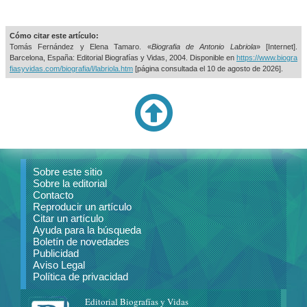
Cómo citar este artículo:
Tomás Fernández y Elena Tamaro. «
Biografia de Antonio Labriola
» [Internet].
Barcelona, España: Editorial Biografías y Vidas, 2004. Disponible en
https://www.biogra
fiasyvidas.com/biografia/l/labriola.htm
[página consultada el
10 de agosto de 2026].
Sobre este sitio
Sobre la editorial
Contacto
Reproducir un artículo
Citar un artículo
Ayuda para la búsqueda
Boletín de novedades
Publicidad
Aviso Legal
Política de privacidad
Editorial Biografías y Vidas