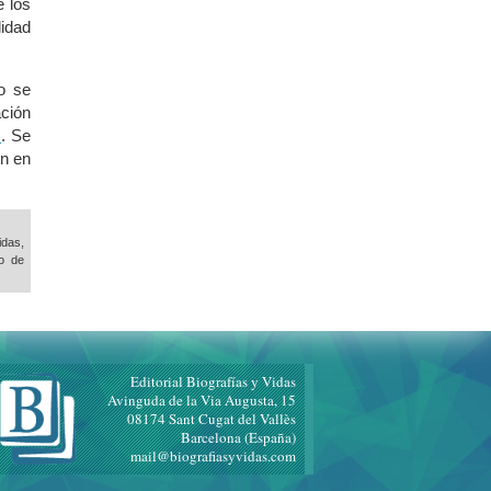
e los
lidad
o se
ción
s
. Se
ón en
idas,
o de
Editorial Biografías y Vidas
Avinguda de la Via Augusta, 15
08174 Sant Cugat del Vallès
Barcelona (España)
mail@biografiasyvidas.com