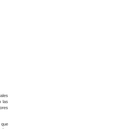
iales
n las
tores
l que