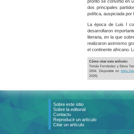
pronto se convirtió en 
dos principales partid
política, auspiciada por
La época de Luis I coi
desarrollaron importan
literaria, en la que so
realizaron asimismo gr
el continente africano. 
Cómo citar este artículo:
Tomás Fernández y Elena Tam
2004. Disponible en
https://w
2026].
Sobre este sitio
Sobre la editorial
Contacto
Reproducir un artículo
Citar un artículo