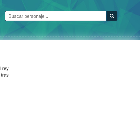
l rey
 tras