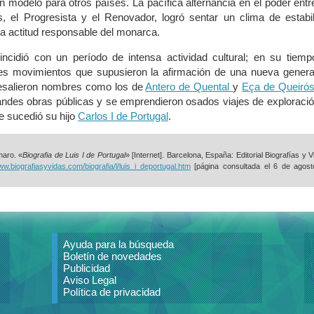
un modelo para otros países. La pacífica alternancia en el poder entr
os, el Progresista y el Renovador, logró sentar un clima de estabi
 la actitud responsable del monarca.
ncidió con un período de intensa actividad cultural; en su tiemp
tes movimientos que supusieron la afirmación de una nueva genera
bresalieron nombres como los de
Antero de Quental
y
Eça de Queiró
andes obras públicas y se emprendieron osados viajes de exploraci
Le sucedió su hijo
Carlos I de Portugal
.
aro. «
Biografia de Luis I de Portugal
» [Internet]. Barcelona, España: Editorial Biografías y V
ww.biografiasyvidas.com/biografia/l/luis_i_deportugal.htm
[página consultada el
6 de agost
Ayuda para la búsqueda
Boletín de novedades
Publicidad
Aviso Legal
Política de privacidad