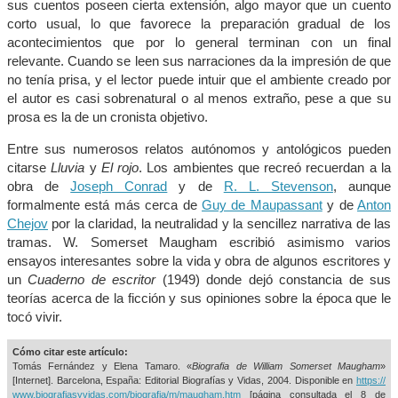
sus cuentos poseen cierta extensión, algo mayor que un cuento
corto usual, lo que favorece la preparación gradual de los
acontecimientos que por lo general terminan con un final
relevante. Cuando se leen sus narraciones da la impresión de que
no tenía prisa, y el lector puede intuir que el ambiente creado por
el autor es casi sobrenatural o al menos extraño, pese a que su
prosa es la de un cronista objetivo.
Entre sus numerosos relatos autónomos y antológicos pueden
citarse
Lluvia
y
El rojo
. Los ambientes que recreó recuerdan a la
obra de
Joseph Conrad
y de
R. L. Stevenson
, aunque
formalmente está más cerca de
Guy de Maupassant
y de
Anton
Chejov
por la claridad, la neutralidad y la sencillez narrativa de las
tramas. W. Somerset Maugham escribió asimismo varios
ensayos interesantes sobre la vida y obra de algunos escritores y
un
Cuaderno de escritor
(1949) donde dejó constancia de sus
teorías acerca de la ficción y sus opiniones sobre la época que le
tocó vivir.
Cómo citar este artículo:
Tomás Fernández y Elena Tamaro. «
Biografia de William Somerset Maugham
»
[Internet]. Barcelona, España: Editorial Biografías y Vidas, 2004. Disponible en
https://
www.biografiasyvidas.com/biografia/m/maugham.htm
[página consultada el
8 de