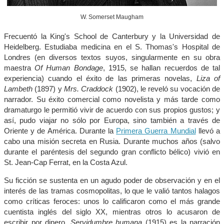
W. Somerset Maugham
Frecuentó la King's School de Canterbury y la Universidad de
Heidelberg. Estudiaba medicina en el S. Thomas's Hospital de
Londres (en diversos textos suyos, singularmente en su obra
maestra
Of Human Bondage
, 1915, se hallan recuerdos de tal
experiencia) cuando el éxito de las primeras novelas,
Liza of
Lambeth
(1897) y
Mrs. Craddock
(1902), le reveló su vocación de
narrador. Su éxito comercial como novelista y más tarde como
dramaturgo le permitió vivir de acuerdo con sus propios gustos; y
así, pudo viajar no sólo por Europa, sino también a través de
Oriente y de América. Durante la
Primera Guerra Mundial
llevó a
cabo una misión secreta en Rusia. Durante muchos años (salvo
durante el paréntesis del segundo gran conflicto bélico) vivió en
St. Jean-Cap Ferrat, en la Costa Azul.
Su ficción se sustenta en un agudo poder de observación y en el
interés de las tramas cosmopolitas, lo que le valió tantos halagos
como críticas feroces: unos lo calificaron como el más grande
cuentista inglés del siglo XX, mientras otros lo acusaron de
escribir por dinero.
Servidumbre humana
(1915) es la narración