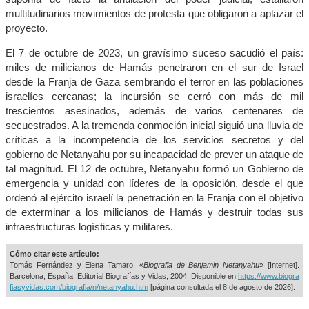
multitudinarios movimientos de protesta que obligaron a aplazar el
proyecto.
El 7 de octubre de 2023, un gravísimo suceso sacudió el país:
miles de milicianos de Hamás penetraron en el sur de Israel
desde la Franja de Gaza sembrando el terror en las poblaciones
israelíes cercanas; la incursión se cerró con más de mil
trescientos asesinados, además de varios centenares de
secuestrados. A la tremenda conmoción inicial siguió una lluvia de
críticas a la incompetencia de los servicios secretos y del
gobierno de Netanyahu por su incapacidad de prever un ataque de
tal magnitud. El 12 de octubre, Netanyahu formó un Gobierno de
emergencia y unidad con líderes de la oposición, desde el que
ordenó al ejército israelí la penetración en la Franja con el objetivo
de exterminar a los milicianos de Hamás y destruir todas sus
infraestructuras logísticas y militares.
Cómo citar este artículo:
Tomás Fernández y Elena Tamaro. «
Biografia de Benjamin Netanyahu
» [Internet].
Barcelona, España: Editorial Biografías y Vidas, 2004. Disponible en
https://www.biogra
fiasyvidas.com/biografia/n/netanyahu.htm
[página consultada el
8 de agosto de 2026].