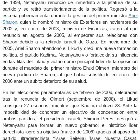
de 1999, Netanyahu renunció de inmediato a la jefatura de su
partido y se retiró transitoriamente de la política. Regresó a la
escena gubernamental durante la gestión del primer ministro
Ariel
Sharon
, quien lo nombró ministro de Exteriores en noviembre de
2002 y, en enero de 2003, ministro de Finanzas, cargo al que
renunció en agosto de 2005, al empeorar sus relaciones con
Sharon debido a la retirada israelí de Gaza. En noviembre de
2005, Ariel Sharon abandonó el Likud y creó una nueva formación
política, el partido Kadima. Netanyahu vio fortalecida su influencia
en las filas del Likud y actuó como principal líder de la oposición
durante el mandato del primer ministro Ehud Olmert, miembro del
nuevo partido de Sharon, al que había substituido en enero de
2006 ante un súbito deterioro de su salud.
En las elecciones parlamentarias de febrero de 2009, celebradas
tras la renuncia de Olmert (septiembre de 2008), el Likud
consiguió 27 escaños, mientras que Kadima obtuvo 28. Ante la
imposibilidad de concretar un ejecutivo de concertación entre
ambos partidos, el presidente israelí, Shimon Peres, designó a
Netanyahu para formar un nuevo gobierno; el histórico líder
derechista logró su objetivo (marzo de 2009) gracias al apoyo del
partido ultraderechista Yisrael Beiteinu (Israel Nuestra Casa),