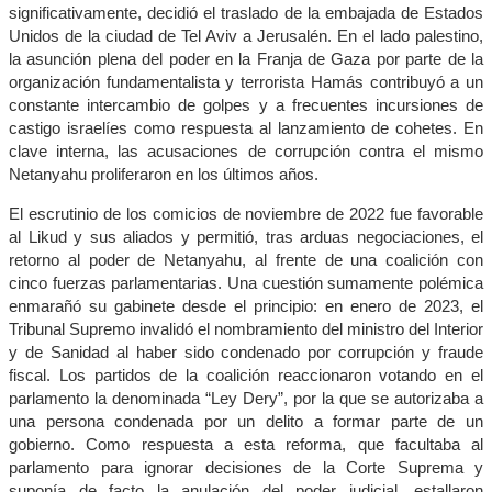
significativamente, decidió el traslado de la embajada de Estados
Unidos de la ciudad de Tel Aviv a Jerusalén. En el lado palestino,
la asunción plena del poder en la Franja de Gaza por parte de la
organización fundamentalista y terrorista Hamás contribuyó a un
constante intercambio de golpes y a frecuentes incursiones de
castigo israelíes como respuesta al lanzamiento de cohetes. En
clave interna, las acusaciones de corrupción contra el mismo
Netanyahu proliferaron en los últimos años.
El escrutinio de los comicios de noviembre de 2022 fue favorable
al Likud y sus aliados y permitió, tras arduas negociaciones, el
retorno al poder de Netanyahu, al frente de una coalición con
cinco fuerzas parlamentarias. Una cuestión sumamente polémica
enmarañó su gabinete desde el principio: en enero de 2023, el
Tribunal Supremo invalidó el nombramiento del ministro del Interior
y de Sanidad al haber sido condenado por corrupción y fraude
fiscal. Los partidos de la coalición reaccionaron votando en el
parlamento la denominada “Ley Dery”, por la que se autorizaba a
una persona condenada por un delito a formar parte de un
gobierno. Como respuesta a esta reforma, que facultaba al
parlamento para ignorar decisiones de la Corte Suprema y
suponía de facto la anulación del poder judicial, estallaron