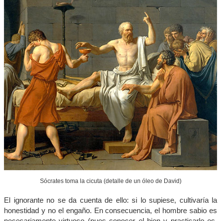
Sócrates toma la cicuta (detalle de un óleo de David)
El ignorante no se da cuenta de ello: si lo supiese, cultivaría la
honestidad y no el engaño. En consecuencia, el hombre sabio es
necesariamente virtuoso (pues conocer el bien y practicarlo es,