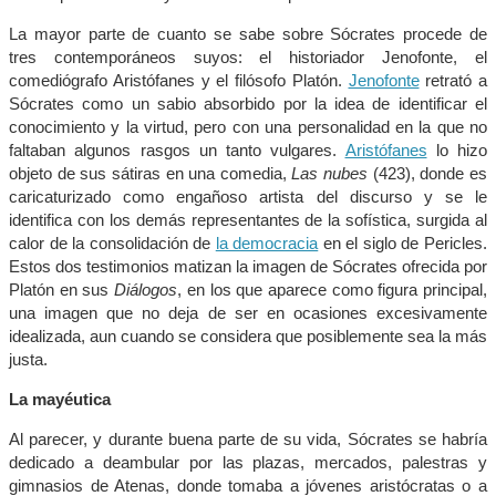
La mayor parte de cuanto se sabe sobre Sócrates procede de
tres contemporáneos suyos: el historiador Jenofonte, el
comediógrafo Aristófanes y el filósofo Platón.
Jenofonte
retrató a
Sócrates como un sabio absorbido por la idea de identificar el
conocimiento y la virtud, pero con una personalidad en la que no
faltaban algunos rasgos un tanto vulgares.
Aristófanes
lo hizo
objeto de sus sátiras en una comedia,
Las nubes
(423), donde es
caricaturizado como engañoso artista del discurso y se le
identifica con los demás representantes de la sofística, surgida al
calor de la consolidación de
la democracia
en el siglo de Pericles.
Estos dos testimonios matizan la imagen de Sócrates ofrecida por
Platón en sus
Diálogos
, en los que aparece como figura principal,
una imagen que no deja de ser en ocasiones excesivamente
idealizada, aun cuando se considera que posiblemente sea la más
justa.
La mayéutica
Al parecer, y durante buena parte de su vida, Sócrates se habría
dedicado a deambular por las plazas, mercados, palestras y
gimnasios de Atenas, donde tomaba a jóvenes aristócratas o a