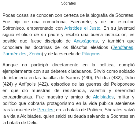
Sócrates
Pocas cosas se conocen con certeza de la biografía de Sócrates.
Fue hijo de una comadrona, Faenarete, y de un escultor,
Sofronisco, emparentado con
Arístides el Justo
. En su juventud
siguió el oficio de su padre y recibió una buena instrucción; es
posible que fuese discípulo de
Anaxágoras
, y también que
conociera las doctrinas de los filósofos eleáticos (
Jenófanes
,
Parménides
,
Zenón
) y de la escuela de
Pitágoras
.
Aunque no participó directamente en la política, cumplió
ejemplarmente con sus deberes ciudadanos. Sirvió como soldado
de infantería en las batallas de Samos (440), Potidea (432), Delio
(424) y Anfípolis (422), episodios de las guerras del Peloponeso
en que dio muestras de resistencia, valentía y serenidad
extraordinarias. Fue maestro y amigo de
Alcibíades
, militar y
político que cobraría protagonismo en la vida pública ateniense
tras la muerte de
Pericles
; en la batalla de Potidea, Sócrates salvó
la vida a Alcibíades, quien saldó su deuda salvando a Sócrates en
la batalla de Delio.