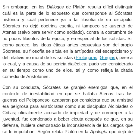
Sin embargo, en los
Diálogos
de Platón resulta difícil distinguir
cuál es la parte de lo expuesto que corresponde al Sócrates
histórico y cuál pertenece ya a la filosofía de su discípulo.
Sócrates no dejó doctrina escrita, ni tampoco se ausentó de
Atenas (salvo para servir como soldado), contra la costumbre de
no pocos filósofos de la época, y en especial de los sofistas. Si,
como parece, las ideas éticas antes expuestas son del propio
Sócrates, su filosofía se sitúa en la antípodas del escepticismo y
del relativismo moral de los sofistas (
Protágoras
,
Gorgias
), pese a
lo cual, y a causa de su pericia dialéctica, pudo ser considerado
en su tiempo como uno de ellos, tal y como refleja la citada
comedia de Aristófanes.
Con su conducta, Sócrates se granjeó enemigos que, en el
contexto de inestabilidad en que se hallaba Atenas tras las
guerras del Peloponeso, acabaron por considerar que su amistad
era peligrosa para aristócratas como sus discípulos Alcibíades o
Critias; oficialmente acusado de impiedad y de corromper a la
juventud, fue condenado a beber cicuta después de que, en su
defensa, hubiera demostrado la inconsistencia de los cargos que
se le imputaban. Según relata Platón en la
Apología
que dejó de