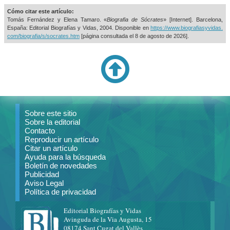
Cómo citar este artículo:
Tomás Fernández y Elena Tamaro. «
Biografia de Sócrates
» [Internet]. Barcelona,
España: Editorial Biografías y Vidas, 2004. Disponible en
https://www.biografiasyvidas.
com/biografia/s/socrates.htm
[página consultada el
8 de agosto de 2026].
Sobre este sitio
Sobre la editorial
Contacto
Reproducir un artículo
Citar un artículo
Ayuda para la búsqueda
Boletín de novedades
Publicidad
Aviso Legal
Política de privacidad
Editorial Biografías y Vidas
Avinguda de la Via Augusta, 15
08174 Sant Cugat del Vallès