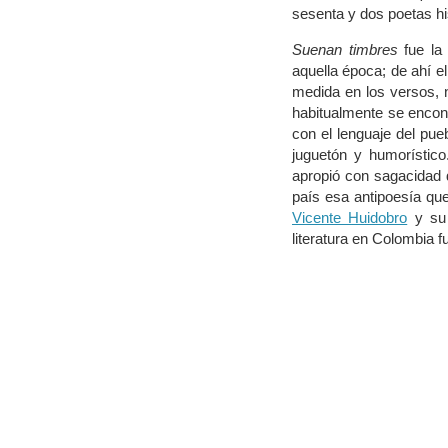
sesenta y dos poetas h
Suenan timbres
fue la 
aquella época; de ahí e
medida en los versos, n
habitualmente se encont
con el lenguaje del pue
juguetón y humorístico
apropió con sagacidad 
país esa antipoesía que
Vicente Huidobro
y su
literatura en Colombia f