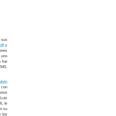
n sus
iff
y
ones
e uno
a fue
1945.
ubén
 con
gunos
Luis
6, le
en su
e los