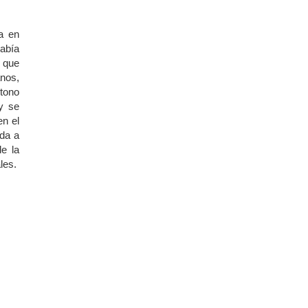
a en
había
l que
anos,
 tono
 se
en el
rda a
de la
les.