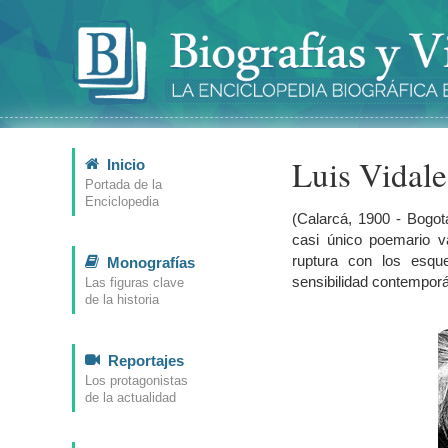
Luis Vidale
Inicio
Portada de la
Enciclopedia
(Calarcá, 1900 - Bogo
casi único poemario v
ruptura con los esq
Monografías
sensibilidad contempor
Las figuras clave
de la historia
Reportajes
Los protagonistas
de la actualidad