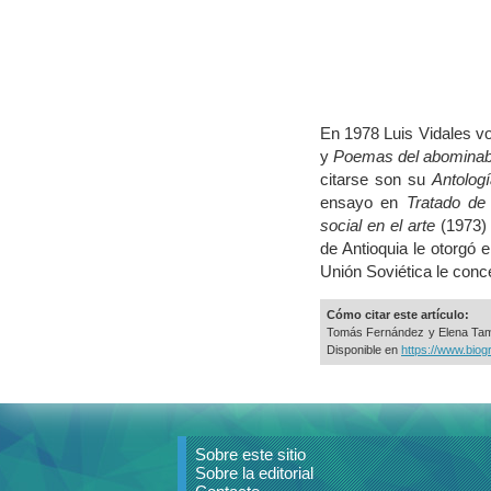
En 1978 Luis Vidales vo
y
Poemas del abominabl
citarse son su
Antologí
ensayo en
Tratado de 
social en el arte
(1973)
de Antioquia le otorgó 
Unión Soviética le conc
Cómo citar este artículo:
Tomás Fernández y Elena Tam
Disponible en
https://www.biog
Sobre este sitio
Sobre la editorial