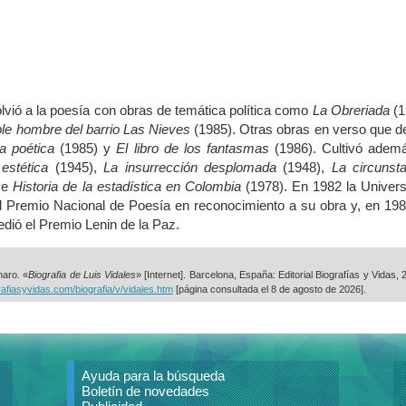
lvió a la poesía con obras de temática política como
La Obreriada
(1
e hombre del barrio Las Nieves
(1985). Otras obras en verso que 
a poética
(1985) y
El libro de los fantasmas
(1986). Cultivó ademá
estética
(1945),
La insurrección desplomada
(1948),
La circunst
 e
Historia de la estadística en Colombia
(1978). En 1982 la Univers
el Premio Nacional de Poesía en reconocimiento a su obra y, en 198
edió el Premio Lenin de la Paz.
aro. «
Biografia de Luis Vidales
» [Internet]. Barcelona, España: Editorial Biografías y Vidas, 
rafiasyvidas.com/biografia/v/vidales.htm
[página consultada el
8 de agosto de 2026].
Ayuda para la búsqueda
Boletín de novedades