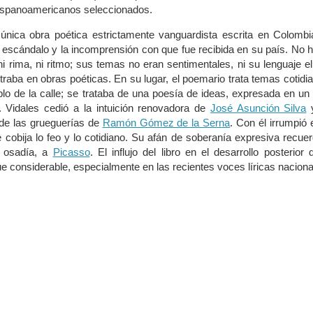
ispanoamericanos seleccionados.
única obra poética estrictamente vanguardista escrita en Colombi
l escándalo y la incomprensión con que fue recibida en su país. No 
i rima, ni ritmo; sus temas no eran sentimentales, ni su lenguaje e
raba en obras poéticas. En su lugar, el poemario trata temas cotidi
blo de la calle; se trataba de una poesía de ideas, expresada en un
. Vidales cedió a la intuición renovadora de
José Asunción Silva
y
de las grueguerías de
Ramón Gómez de la Serna
. Con él irrumpió 
 cobija lo feo y lo cotidiano. Su afán de soberanía expresiva recue
 osadía, a
Picasso
. El influjo del libro en el desarrollo posterior 
ue considerable, especialmente en las recientes voces líricas naciona