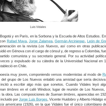
Luis Vidales
 Bogotá y en París, en la Sorbona y la Escuela de Altos Estudios. E
 con
Rafael Maya
,
Jorge Zalamea
,
Germán Arciniegas
,
León de Gre
eneración en la revista
Los Nuevos
, así como en otras publicaci
Residió en Génova con el cargo de cónsul y, de regreso a Colombia, fu
artido comunista y su secretario general. Por su actividad polític
te veces y expulsado de su cátedra de la Universidad Nacional en 
tableció en Chile.
la poesía muy joven, componiendo versos modernistas al modo de
R
s del grupo de Los Nuevos entabló una amistad que sería decisiva
e incitó a escribir algo más que sonetos. Cuando Vidales leyó al
nan timbres
en el café Windsor, lugar de reunión de Los Nuevos, 
s la obra. Las composiciones de
Suenan timbres
, aparecidas en 192
 incluido por
Jorge Luis Borges
, Vicente Huidobro y Alberto Hidalgo 
sía americana
(1926), en la que Vidales fue el único colombiano d