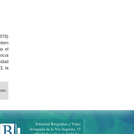
978)
deben
s el
ancia
idad
3, la
2004.
Editorial Biografías y Vidas
Avinguda de la Via Augusta, 15
08174 Sant Cugat del Vallès