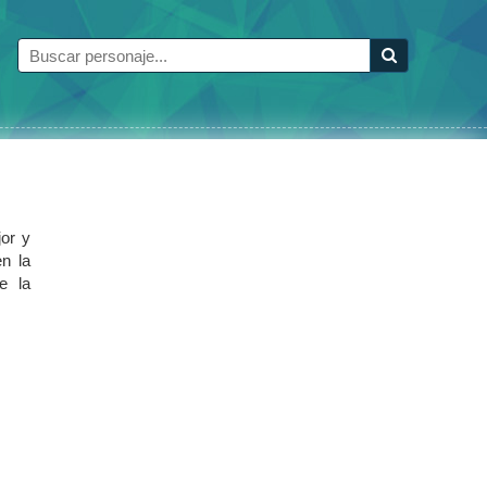
or y
n la
e la