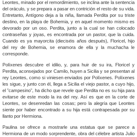
Leontes, minado por el remordimiento, se inclina ante la sentencia
del oráculo, y se prepara a pasar en contrición el resto de su vida.
Entretanto, Antígono deja a la niña, llamada Perdita por su triste
destino, en la playa de Bohemia, y en aquel momento mismo es
devorado por un oso. Perdita, junto a la cual se han colocado
contraseñas y joyas, es encontrada por un pastor, que la cuida.
Cuando es ya mayorcita (dieciséis años después), Floricel, hijo
del rey de Bohemia, se enamora de ella y la muchacha le
corresponde.
Políxenes descubre el idilio, y, para huir de su ira, Floricel y
Perdita, aconsejados por Camilo, huyen a Sicilia y se presentan al
rey Leontes, como si viniesen enviados por Políxenes. Políxenes
les sigue, y junto con él, llega a Sicilia el viejo pastor, a cuyo hijo,
el "campesino", ha dicho que revele que Perdita no es su hija para
evitarse de este modo la ira del rey. Así es que en la corte de
Leontes, se desenredan las cosas; pero la alegría que Leontes
siente por haber encontrado a su hija está contrapesada por su
llanto por Hermiona.
Paulina se ofrece a mostrarle una estatua que se parece a
Hermiona de un modo sorprendente, obra del célebre artista Julio