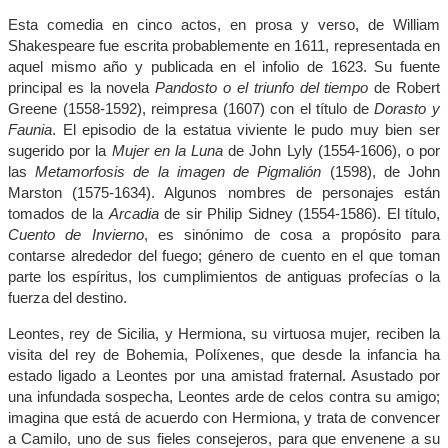
Esta comedia en cinco actos, en prosa y verso, de William
Shakespeare fue escrita probablemente en 1611, representada en
aquel mismo año y publicada en el infolio de 1623. Su fuente
principal es la novela
Pandosto o el triunfo del tiempo
de Robert
Greene (1558-1592), reimpresa (1607) con el título de
Dorasto y
Faunia
. El episodio de la estatua viviente le pudo muy bien ser
sugerido por la
Mujer en la Luna
de John Lyly (1554-1606), o por
las
Metamorfosis de la imagen de Pigmalión
(1598), de John
Marston (1575-1634). Algunos nombres de personajes están
tomados de la
Arcadia
de sir Philip Sidney (1554-1586). El título,
Cuento de Invierno
, es sinónimo de cosa a propósito para
contarse alrededor del fuego; género de cuento en el que toman
parte los espíritus, los cumplimientos de antiguas profecías o la
fuerza del destino.
Leontes, rey de Sicilia, y Hermiona, su virtuosa mujer, reciben la
visita del rey de Bohemia, Políxenes, que desde la infancia ha
estado ligado a Leontes por una amistad fraternal. Asustado por
una infundada sospecha, Leontes arde de celos contra su amigo;
imagina que está de acuerdo con Hermiona, y trata de convencer
a Camilo, uno de sus fieles consejeros, para que envenene a su