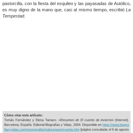
pastorcilla, con la fiesta del esquileo y las payasadas de Autólico,
es muy digno de la mano que, casi al mismo tiempo, escribió
La
Tempestad
.
Cómo citar este artículo:
Tomás Fernández y Elena Tamaro. «
Resumen de El cuento de invierno
» [Internet].
Barcelona, España: Editorial Biografías y Vidas, 2004. Disponible en
https://www.biogra
fiasyvidas.com/monografia/shakespeare/cuento.htm
[página consultada el
6 de agosto