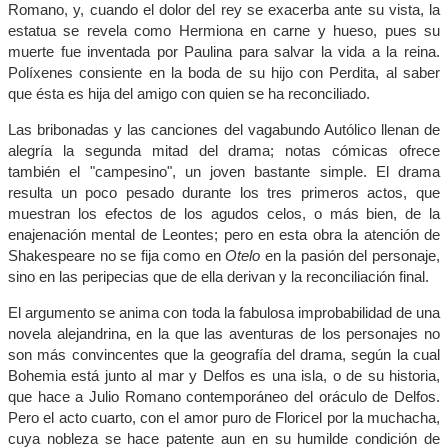
Romano, y, cuando el dolor del rey se exacerba ante su vista, la
estatua se revela como Hermiona en carne y hueso, pues su
muerte fue inventada por Paulina para salvar la vida a la reina.
Políxenes consiente en la boda de su hijo con Perdita, al saber
que ésta es hija del amigo con quien se ha reconciliado.
Las bribonadas y las canciones del vagabundo Autólico llenan de
alegría la segunda mitad del drama; notas cómicas ofrece
también el "campesino", un joven bastante simple. El drama
resulta un poco pesado durante los tres primeros actos, que
muestran los efectos de los agudos celos, o más bien, de la
enajenación mental de Leontes; pero en esta obra la atención de
Shakespeare no se fija como en
Otelo
en la pasión del personaje,
sino en las peripecias que de ella derivan y la reconciliación final.
El argumento se anima con toda la fabulosa improbabilidad de una
novela alejandrina, en la que las aventuras de los personajes no
son más convincentes que la geografía del drama, según la cual
Bohemia está junto al mar y Delfos es una isla, o de su historia,
que hace a Julio Romano contemporáneo del oráculo de Delfos.
Pero el acto cuarto, con el amor puro de Floricel por la muchacha,
cuya nobleza se hace patente aun en su humilde condición de