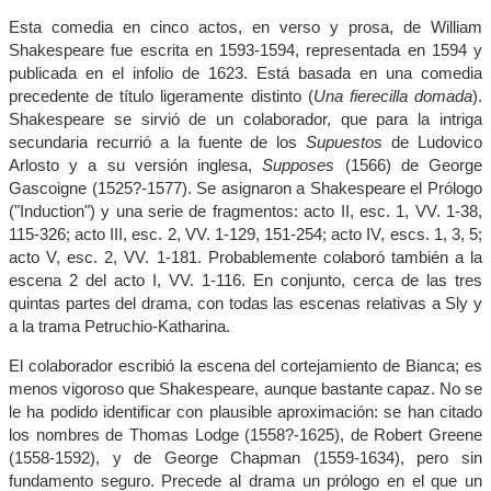
Esta comedia en cinco actos, en verso y prosa, de William
Shakespeare fue escrita en 1593-1594, representada en 1594 y
publicada en el infolio de 1623. Está basada en una comedia
precedente de título ligeramente distinto (
Una fierecilla domada
).
Shakespeare se sirvió de un colaborador, que para la intriga
secundaria recurrió a la fuente de los
Supuestos
de Ludovico
Arlosto y a su versión inglesa,
Supposes
(1566) de George
Gascoigne (1525?-1577). Se asignaron a Shakespeare el Prólogo
("Induction") y una serie de fragmentos: acto II, esc. 1, VV. 1-38,
115-326; acto III, esc. 2, VV. 1-129, 151-254; acto IV, escs. 1, 3, 5;
acto V, esc. 2, VV. 1-181. Probablemente colaboró también a la
escena 2 del acto I, VV. 1-116. En conjunto, cerca de las tres
quintas partes del drama, con todas las escenas relativas a Sly y
a la trama Petruchio-Katharina.
El colaborador escribió la escena del cortejamiento de Bianca; es
menos vigoroso que Shakespeare, aunque bastante capaz. No se
le ha podido identificar con plausible aproximación: se han citado
los nombres de Thomas Lodge (1558?-1625), de Robert Greene
(1558-1592), y de George Chapman (1559-1634), pero sin
fundamento seguro. Precede al drama un prólogo en el que un