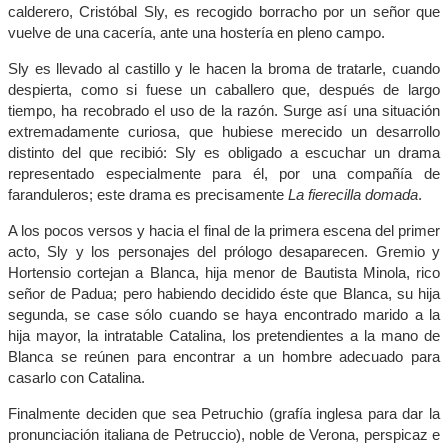
calderero, Cristóbal Sly, es recogido borracho por un señor que
vuelve de una cacería, ante una hostería en pleno campo.
Sly es llevado al castillo y le hacen la broma de tratarle, cuando
despierta, como si fuese un caballero que, después de largo
tiempo, ha recobrado el uso de la razón. Surge así una situación
extremadamente curiosa, que hubiese merecido un desarrollo
distinto del que recibió: Sly es obligado a escuchar un drama
representado especialmente para él, por una compañía de
faranduleros; este drama es precisamente
La fierecilla domada
.
A los pocos versos y hacia el final de la primera escena del primer
acto, Sly y los personajes del prólogo desaparecen. Gremio y
Hortensio cortejan a Blanca, hija menor de Bautista Minola, rico
señor de Padua; pero habiendo decidido éste que Blanca, su hija
segunda, se case sólo cuando se haya encontrado marido a la
hija mayor, la intratable Catalina, los pretendientes a la mano de
Blanca se reúnen para encontrar a un hombre adecuado para
casarlo con Catalina.
Finalmente deciden que sea Petruchio (grafía inglesa para dar la
pronunciación italiana de Petruccio), noble de Verona, perspicaz e