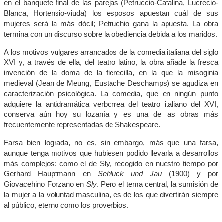
en el banquete final de las parejas (Petruccio-Catalina, Lucrecio-
Blanca, Hortensio-viuda) los esposos apuestan cuál de sus
mujeres será la más dócil; Petruchio gana la apuesta. La obra
termina con un discurso sobre la obediencia debida a los maridos.
A los motivos vulgares arrancados de la comedia italiana del siglo
XVI y, a través de ella, del teatro latino, la obra añade la fresca
invención de la doma de la fierecilla, en la que la misoginia
medieval (Jean de Meung, Eustache Deschamps) se agudiza en
caracterización psicológica. La comedia, que en ningún punto
adquiere la antidramática verborrea del teatro italiano del XVI,
conserva aún hoy su lozanía y es una de las obras más
frecuentemente representadas de Shakespeare.
Farsa bien lograda, no es, sin embargo, más que una farsa,
aunque tenga motivos que hubiesen podido llevarla a desarrollos
más complejos: como el de Sly, recogido en nuestro tiempo por
Gerhard Hauptmann en
Sehluck und Jau
(1900) y por
Giovacehino Forzano en
Sly
. Pero el tema central, la sumisión de
la mujer a la voluntad masculina, es de los que divertirán siempre
al público, eterno como los proverbios.