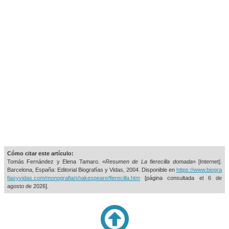
Cómo citar este artículo:
Tomás Fernández y Elena Tamaro. «
Resumen de La fierecilla domada
» [Internet].
Barcelona, España: Editorial Biografías y Vidas, 2004. Disponible en
https://www.biogra
fiasyvidas.com/monografia/shakespeare/fierecilla.htm
[página consultada el
6 de
agosto de 2026].