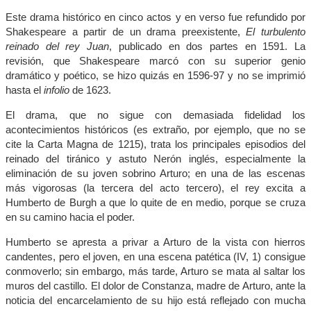
Este drama histórico en cinco actos y en verso fue refundido por
Shakespeare a partir de un drama preexistente,
El turbulento
reinado del rey Juan
, publicado en dos partes en 1591. La
revisión, que Shakespeare marcó con su superior genio
dramático y poético, se hizo quizás en 1596-97 y no se imprimió
hasta el
infolio
de 1623.
El drama, que no sigue con demasiada fidelidad los
acontecimientos históricos (es extraño, por ejemplo, que no se
cite la Carta Magna de 1215), trata los principales episodios del
reinado del tiránico y astuto Nerón inglés, especialmente la
eliminación de su joven sobrino Arturo; en una de las escenas
más vigorosas (la tercera del acto tercero), el rey excita a
Humberto de Burgh a que lo quite de en medio, porque se cruza
en su camino hacia el poder.
Humberto se apresta a privar a Arturo de la vista con hierros
candentes, pero el joven, en una escena patética (IV, 1) consigue
conmoverlo; sin embargo, más tarde, Arturo se mata al saltar los
muros del castillo. El dolor de Constanza, madre de Arturo, ante la
noticia del encarcelamiento de su hijo está reflejado con mucha