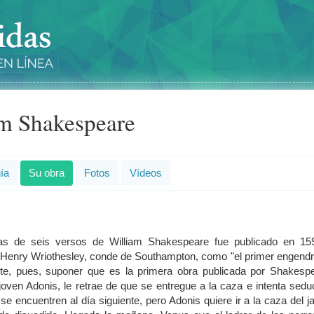
m Shakespeare
ía
Su obra
Fotos
Vídeos
as de seis versos de William Shakespeare fue publicado en 15
a Henry Wriothesley, conde de Southampton, como "el primer engend
ite, pues, suponer que es la primera obra publicada por Shakespe
ven Adonis, le retrae de que se entregue a la caza e intenta seduc
e se encuentren al día siguiente, pero Adonis quiere ir a la caza del ja