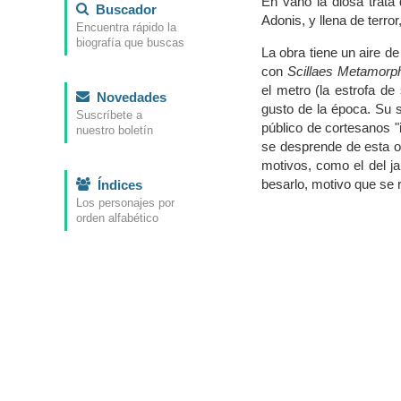
En vano la diosa trata
Buscador
Adonis, y llena de terro
Encuentra rápido la
biografía que buscas
La obra tiene un aire d
con
Scillaes Metamorp
el metro (la estrofa d
Novedades
gusto de la época. Su s
Suscríbete a
público de cortesanos "
nuestro boletín
se desprende de esta 
motivos, como el del ja
besarlo, motivo que se 
Índices
Los personajes por
orden alfabético