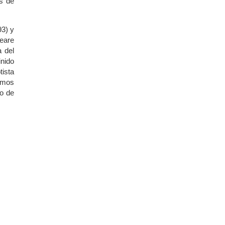
os de
3) y
eare
a del
inido
tista
smos
lo de