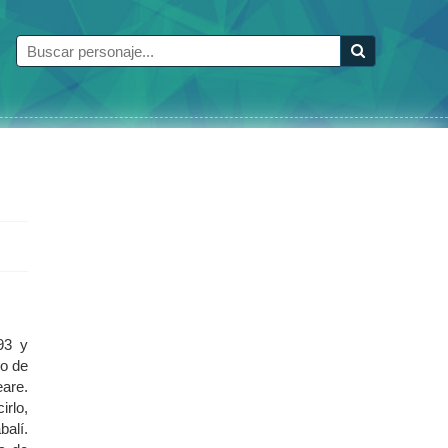
93 y
ro de
are.
irlo,
balí.