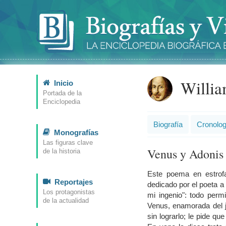
Willia
Inicio
Portada de la
Enciclopedia
Biografía
Cronolog
Monografías
Las figuras clave
Venus y Adonis
de la historia
Este poema en estrof
Reportajes
dedicado por el poeta 
Los protagonistas
mi ingenio": todo perm
de la actualidad
Venus, enamorada del jo
sin lograrlo; le pide qu