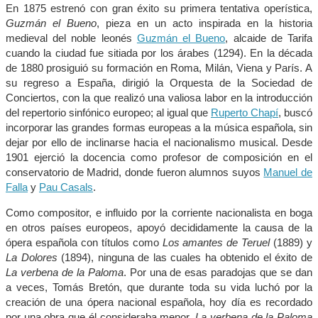
En 1875 estrenó con gran éxito su primera tentativa operística,
Guzmán el Bueno
, pieza en un acto inspirada en la historia
medieval del noble leonés
Guzmán el Bueno
, alcaide de Tarifa
cuando la ciudad fue sitiada por los árabes (1294). En la década
de 1880 prosiguió su formación en Roma, Milán, Viena y París. A
su regreso a España, dirigió la Orquesta de la Sociedad de
Conciertos, con la que realizó una valiosa labor en la introducción
del repertorio sinfónico europeo; al igual que
Ruperto Chapí
, buscó
incorporar las grandes formas europeas a la música española, sin
dejar por ello de inclinarse hacia el nacionalismo musical. Desde
1901 ejerció la docencia como profesor de composición en el
conservatorio de Madrid, donde fueron alumnos suyos
Manuel de
Falla
y
Pau Casals
.
Como compositor, e influido por la corriente nacionalista en boga
en otros países europeos, apoyó decididamente la causa de la
ópera española con títulos como
Los amantes de Teruel
(1889) y
La Dolores
(1894), ninguna de las cuales ha obtenido el éxito de
La verbena de la Paloma
. Por una de esas paradojas que se dan
a veces, Tomás Bretón, que durante toda su vida luchó por la
creación de una ópera nacional española, hoy día es recordado
por una obra que él consideraba menor,
La verbena de la Paloma