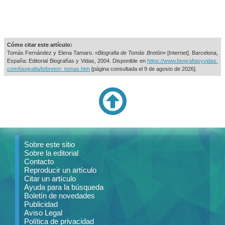
Cómo citar este artículo:
Tomás Fernández y Elena Tamaro. «
Biografia de Tomás Bretón
» [Internet]. Barcelona,
España: Editorial Biografías y Vidas, 2004. Disponible en
https://www.biografiasyvidas.
com/biografia/b/breton_tomas.htm
[página consultada el
9 de agosto de 2026].
Sobre este sitio
Sobre la editorial
Contacto
Reproducir un artículo
Citar un artículo
Ayuda para la búsqueda
Boletín de novedades
Publicidad
Aviso Legal
Política de privacidad