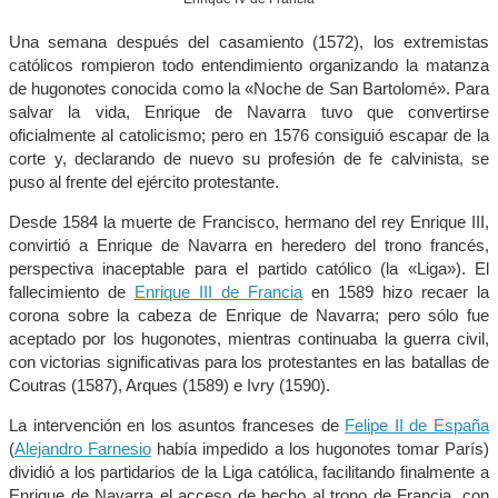
Una semana después del casamiento (1572), los extremistas
católicos rompieron todo entendimiento organizando la matanza
de hugonotes conocida como la «Noche de San Bartolomé». Para
salvar la vida, Enrique de Navarra tuvo que convertirse
oficialmente al catolicismo; pero en 1576 consiguió escapar de la
corte y, declarando de nuevo su profesión de fe calvinista, se
puso al frente del ejército protestante.
Desde 1584 la muerte de Francisco, hermano del rey Enrique III,
convirtió a Enrique de Navarra en heredero del trono francés,
perspectiva inaceptable para el partido católico (la «Liga»). El
fallecimiento de
Enrique III de Francia
en 1589 hizo recaer la
corona sobre la cabeza de Enrique de Navarra; pero sólo fue
aceptado por los hugonotes, mientras continuaba la guerra civil,
con victorias significativas para los protestantes en las batallas de
Coutras (1587), Arques (1589) e Ivry (1590).
La intervención en los asuntos franceses de
Felipe II de España
(
Alejandro Farnesio
había impedido a los hugonotes tomar París)
dividió a los partidarios de la Liga católica, facilitando finalmente a
Enrique de Navarra el acceso de hecho al trono de Francia, con