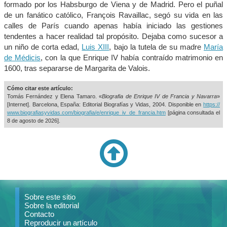
formado por los Habsburgo de Viena y de Madrid. Pero el puñal
de un fanático católico, François Ravaillac, segó su vida en las
calles de París cuando apenas había iniciado las gestiones
tendentes a hacer realidad tal propósito. Dejaba como sucesor a
un niño de corta edad,
Luis XIII
, bajo la tutela de su madre
María
de Médicis
, con la que Enrique IV había contraído matrimonio en
1600, tras separarse de Margarita de Valois.
Cómo citar este artículo:
Tomás Fernández y Elena Tamaro. «
Biografia de Enrique IV de Francia y Navarra
»
[Internet]. Barcelona, España: Editorial Biografías y Vidas, 2004. Disponible en
https://
www.biografiasyvidas.com/biografia/e/enrique_iv_de_francia.htm
[página consultada el
8 de agosto de 2026].
Sobre este sitio
Sobre la editorial
Contacto
Reproducir un artículo