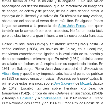
temas fueron el eros, la muerte y la angustia. Tuvo una visión
apocalíptica del destino humano, que se materializó en imágenes
de sangre, de cólera y de pecado, de los cuales debería brotar la
epopeya de la libertad y la salvación. Su técnica fue muy variada,
abarcando del soneto al verso de estrofa libre. En algunas frases
largas se acercó a la prosodia de
Saint-John Perse
, con quien
también se le comparó por otros aspectos. No fue un poeta fácil,
pero su obra tuvo una gran influencia en la nueva poesía francesa.
Desde
Paulina 1880
(1925) y
Le monde désert
(1927) hasta
La
scène capitale
(1935), las novelas de Jouve, en su conjunto,
estuvieron estrechamente ligadas a la evolución de su poesía y
de su pensamiento, mientras que
En miroir
(1954), definida como
un «diario sin fecha», está inspirada en su experiencia interior. En
1951, en Salzburgo, Pierre-Jean Jouve escuchó el
Wozzeck
de
Alban Berg
y quedó muy impresionado, hasta el punto de publicar
en 1953 un nuevo ensayo musical:
Wozzeck ou le novel opéra
. El
primero de estos ensayos, sobre
Don Giovanni
de
Mozart
, databa
de 1942. Escribió también sobre literatura -
Tombeau de
Baudelaire
(1942)-, crítica de arte -
Défense et illustration
, (1943)-
y tradujo a
Hölderlin
y a
Shakespeare
. En 1962 recibió el Grand
Prix Nationale des Letres y en 1966 el Grand Prix de Poésie de la