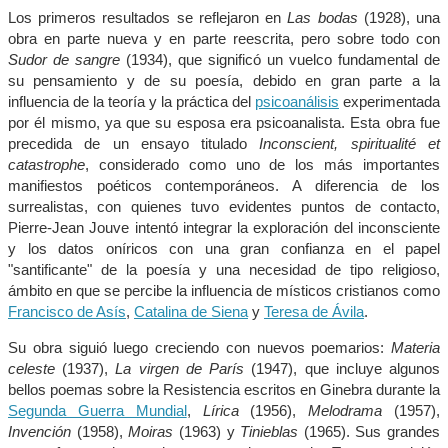
Los primeros resultados se reflejaron en
Las bodas
(1928), una
obra en parte nueva y en parte reescrita, pero sobre todo con
Sudor de sangre
(1934), que significó un vuelco fundamental de
su pensamiento y de su poesía, debido en gran parte a la
influencia de la teoría y la práctica del
psicoanálisis
experimentada
por él mismo, ya que su esposa era psicoanalista. Esta obra fue
precedida de un ensayo titulado
Inconscient, spiritualité et
catastrophe
, considerado como uno de los más importantes
manifiestos poéticos contemporáneos. A diferencia de los
surrealistas, con quienes tuvo evidentes puntos de contacto,
Pierre-Jean Jouve intentó integrar la exploración del inconsciente
y los datos oníricos con una gran confianza en el papel
"santificante" de la poesía y una necesidad de tipo religioso,
ámbito en que se percibe la influencia de místicos cristianos como
Francisco de Asís
,
Catalina de Siena
y
Teresa de Ávila
.
Su obra siguió luego creciendo con nuevos poemarios:
Materia
celeste
(1937),
La virgen de París
(1947), que incluye algunos
bellos poemas sobre la Resistencia escritos en Ginebra durante la
Segunda Guerra Mundial
,
Lírica
(1956),
Melodrama
(1957),
Invención
(1958),
Moiras
(1963) y
Tinieblas
(1965). Sus grandes