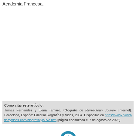
Academia Francesa.
Cómo citar este artículo:
Tomás Fernández y Elena Tamaro. «
Biografia de Pierre-Jean Jouve
» [Internet].
Barcelona, España: Editorial Biografías y Vidas, 2004. Disponible en
https://www.biogra
fiasyvidas.com/biografia/j/jouve.htm
[página consultada el
7 de agosto de 2026].