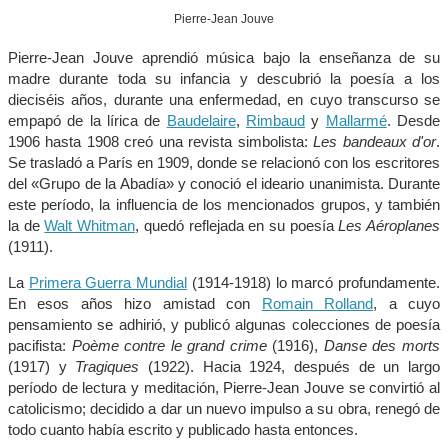
Pierre-Jean Jouve
Pierre-Jean Jouve aprendió música bajo la enseñanza de su
madre durante toda su infancia y descubrió la poesía a los
dieciséis años, durante una enfermedad, en cuyo transcurso se
empapó de la lírica de
Baudelaire
,
Rimbaud
y
Mallarmé
. Desde
1906 hasta 1908 creó una revista simbolista:
Les bandeaux d'or
.
Se trasladó a París en 1909, donde se relacionó con los escritores
del «Grupo de la Abadía» y conoció el ideario unanimista. Durante
este período, la influencia de los mencionados grupos, y también
la de
Walt Whitman
, quedó reflejada en su poesía
Les Aéroplanes
(1911).
La
Primera Guerra Mundial
(1914-1918) lo marcó profundamente.
En esos años hizo amistad con
Romain Rolland
, a cuyo
pensamiento se adhirió, y publicó algunas colecciones de poesía
pacifista:
Poème contre le grand crime
(1916),
Danse des morts
(1917) y
Tragiques
(1922). Hacia 1924, después de un largo
período de lectura y meditación, Pierre-Jean Jouve se convirtió al
catolicismo; decidido a dar un nuevo impulso a su obra, renegó de
todo cuanto había escrito y publicado hasta entonces.