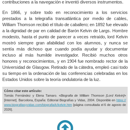
contribuciones a la navegación e inventó diversos instrumentos.
En 1866, y sobre todo en reconocimiento a los servicios
prestados a la telegrafía transatlántica por medio de cables,
William Thomson recibió el título de caballero; en 1892 fue elevado
a la dignidad de par en calidad de Barón Kelvin de Largs. Hombre
modesto, hasta el punto de parecer a veces retraído, lord Kelvin
mostró siempre gran afabilidad con los alumnos, y nunca se
sentía más dichoso que cuando podía ayudar y documentar
incluso al más humilde investigador. Recibió muchos otros
honores y reconocimientos, y en 1904 fue nombrado rector de la
Universidad de Glasgow. Retirado de la cátedra, empleó casi todo
su tiempo en la ordenación de las conferencias celebradas en los
Estados Unidos sobre la teoría ondulatoria de la luz.
Cómo citar este artículo:
Tomás Fernández y Elena Tamaro. «
Biografia de William Thomson [Lord Kelvin]
»
[Internet]. Barcelona, España: Editorial Biografías y Vidas, 2004. Disponible en
https://
www.biografiasyvidas.com/biografia/k/kelvin.htm
[página consultada el
6 de agosto de
2026].