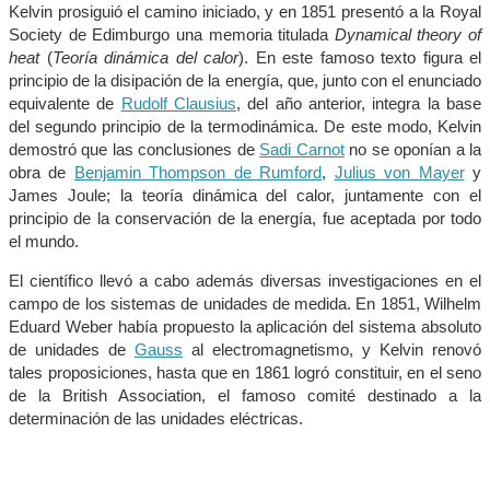
Kelvin prosiguió el camino iniciado, y en 1851 presentó a la Royal
Society de Edimburgo una memoria titulada
Dynamical theory of
heat
(
Teoría dinámica del calor
). En este famoso texto figura el
principio de la disipación de la energía, que, junto con el enunciado
equivalente de
Rudolf Clausius
, del año anterior, integra la base
del segundo principio de la termodinámica. De este modo, Kelvin
demostró que las conclusiones de
Sadi Carnot
no se oponían a la
obra de
Benjamin Thompson de Rumford
,
Julius von Mayer
y
James Joule; la teoría dinámica del calor, juntamente con el
principio de la conservación de la energía, fue aceptada por todo
el mundo.
El científico llevó a cabo además diversas investigaciones en el
campo de los sistemas de unidades de medida. En 1851, Wilhelm
Eduard Weber había propuesto la aplicación del sistema absoluto
de unidades de
Gauss
al electromagnetismo, y Kelvin renovó
tales proposiciones, hasta que en 1861 logró constituir, en el seno
de la British Association, el famoso comité destinado a la
determinación de las unidades eléctricas.