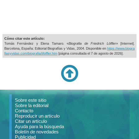
Cómo citar este artículo:
Tomás Fernández y Elena Tamaro. «
Biografia de Friedrich Löffler
» [Internet].
Barcelona, España: Editorial Biografías y Vidas, 2004. Disponible en
https://www.biogra
fiasyvidas.com/biografia/l/loffler.htm
[página consultada el
7 de agosto de 2026].
Sobre este sitio
Sobre la editorial
Contacto
Reproducir un artículo
Citar un artículo
Ayuda para la búsqueda
Boletín de novedades
Publicidad