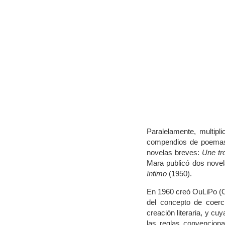
Paralelamente, multipli
compendios de poema
novelas breves:
Une tro
Mara publicó dos nove
íntimo
(1950).
En 1960 creó OuLiPo (Ou
del concepto de coerc
creación literaria, y cu
las reglas convencional