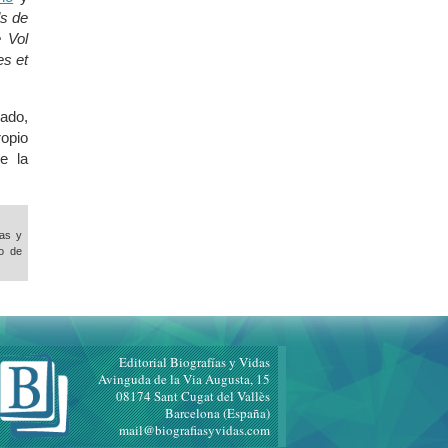
ds de
 Vol
s et
ado,
opio
e la
ías y
o de
Editorial Biografías y Vidas
Avinguda de la Via Augusta, 15
08174 Sant Cugat del Vallès
Barcelona (España)
mail@biografiasyvidas.com