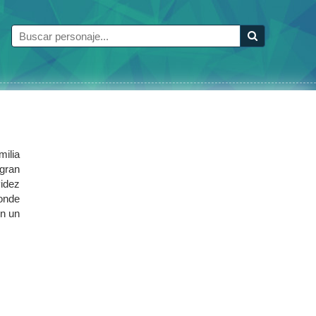
milia
 gran
idez
donde
en un