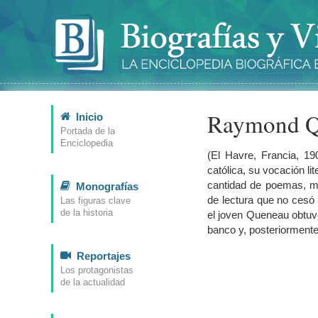
Raymond Q
Inicio
Portada de la
Enciclopedia
(El Havre, Francia, 19
católica, su vocación li
cantidad de poemas, m
Monografías
de lectura que no cesó 
Las figuras clave
de la historia
el joven Queneau obtuvo 
banco y, posteriorment
Reportajes
Los protagonistas
de la actualidad