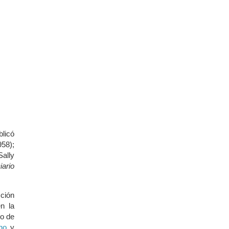
blicó
58);
ally
iario
cción
n la
ro de
ino
y