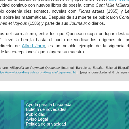
vidad continuó con nuevos libros de poesía, como
Cent Mille Milliar
ólo contenía diez sonetos, novelas com
Flores azules
(1965) y
Le
s sobre las matemáticas. Después de su muerte se publicaron
Conte
phes et Voyous
(1986) y parte de sus
Journaux
o diarios.
os del surrealismo, entre los que Queneau ocupa un lugar destac
 llevó la herejía hasta el punto de vindicar los orígenes del pr
 directo de
Alfred Jarry
, es un notable ejemplo de la vigencia d
a de las excepciones" que intuyera su maestro.
amaro. «
Biografia de Raymond Queneau
» [Internet]. Barcelona, España: Editorial Biograf
ttps://www.biografiasyvidas.com/biografia/q/queneau.htm
[página consultada el
6 de agost
Ayuda para la búsqueda
Boletín de novedades
Publicidad
Aviso Legal
Política de privacidad