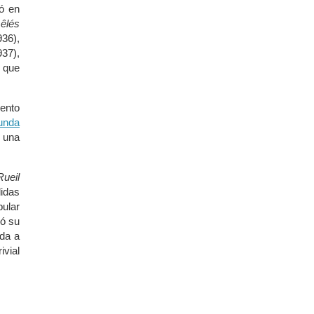
có en
êlés
36),
37),
o que
iento
unda
 una
Rueil
didas
pular
dó su
ada a
ivial