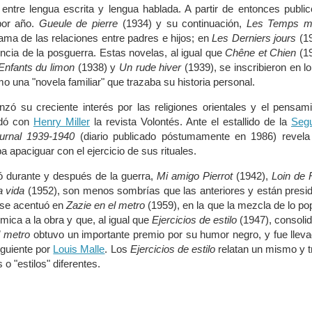
 entre lengua escrita y lengua hablada. A partir de entonces publi
por año.
Gueule de pierre
(1934) y su continuación,
Les Temps m
ama de las relaciones entre padres e hijos; en
Les Derniers jours
(19
encia de la posguerra. Estas novelas, al igual que
Chêne et Chien
(19
Enfants du limon
(1938) y
Un rude hiver
(1939), se inscribieron en l
 una "novela familiar" que trazaba su historia personal.
ó su creciente interés por las religiones orientales y el pensam
ndó con
Henry Miller
la revista Volontés. Ante el estallido de la
Seg
urnal 1939-1940
(diario publicado póstumamente en 1986) revela
a apaciguar con el ejercicio de sus rituales.
ó durante y después de la guerra,
Mi amigo Pierrot
(1942),
Loin de 
a vida
(1952), son menos sombrías que las anteriores y están presi
e se acentuó en
Zazie en el metro
(1959), en la que la mezcla de lo po
ómica a la obra y que, al igual que
Ejercicios de estilo
(1947), consoli
l metro
obtuvo un importante premio por su humor negro, y fue llev
siguiente por
Louis Malle
. Los
Ejercicios de estilo
relatan un mismo y tr
o "estilos" diferentes.