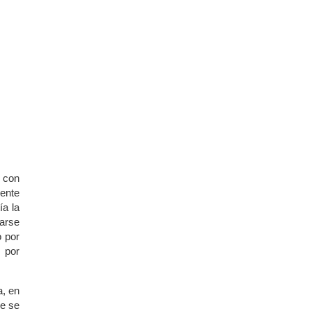
n con
mente
ía la
tarse
o por
, por
a, en
ue se