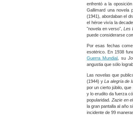
enfrentó a la oposición
Gallimard una novela 
(1941), abordaban el dr
el héroe vivía la decad
"novela en verso",
Les 
puede considerarse como
Por esas fechas comenz
esotérico. En 1938 fu
Guerra Mundial
, su
Jo
angustia que sólo lograb
Las novelas que public
(1944) y
La alegría de l
por un cierto júbilo, qu
y lo erudito da fuerza c
popularidad.
Zazie en e
la gran pantalla al año 
incidente de 99 maneras 