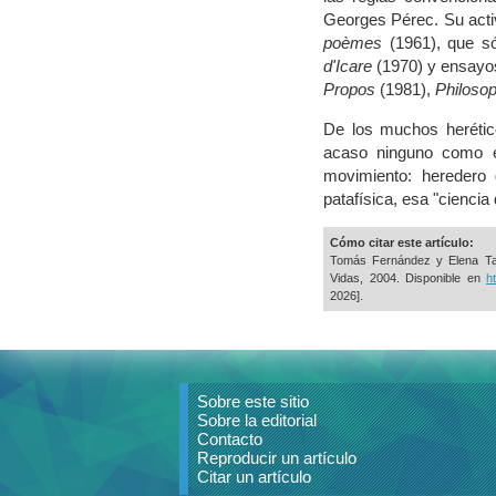
Georges Pérec. Su acti
poèmes
(1961), que s
d'Icare
(1970) y ensayo
Propos
(1981),
Philoso
De los muchos herétic
acaso ninguno como él
movimiento: heredero
patafísica, esa "cienci
Cómo citar este artículo:
Tomás Fernández y Elena T
Vidas, 2004. Disponible en
h
2026].
Sobre este sitio
Sobre la editorial
Contacto
Reproducir un artículo
Citar un artículo