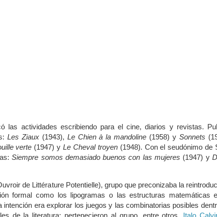
có las actividades escribiendo para el cine, diarios y revistas. Pu
s:
Les Ziaux
(1943),
Le Chien à la mandoline
(1958) y
Sonnets
(19
uille verte
(1947) y
Le Cheval troyen
(1948). Con el seudónimo de S
las:
Siempre somos demasiado buenos con las mujeres
(1947) y
D
vroir de Littérature Potentielle), grupo que preconizaba la reintrodu
ión formal como los lipogramas o las estructuras matemáticas e
ya intención era explorar los juegos y las combinatorias posibles dent
es de la literatura; pertenecieron al grupo, entre otros,
Italo Calv