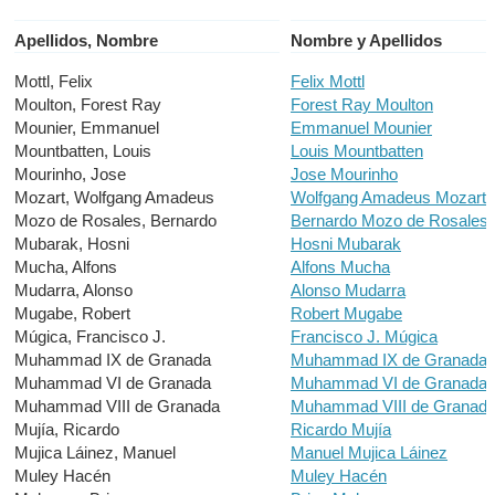
Apellidos, Nombre
Nombre y Apellidos
Mottl, Felix
Felix Mottl
Moulton, Forest Ray
Forest Ray Moulton
Mounier, Emmanuel
Emmanuel Mounier
Mountbatten, Louis
Louis Mountbatten
Mourinho, Jose
Jose Mourinho
Mozart, Wolfgang Amadeus
Wolfgang Amadeus Mozart
Mozo de Rosales, Bernardo
Bernardo Mozo de Rosales
Mubarak, Hosni
Hosni Mubarak
Mucha, Alfons
Alfons Mucha
Mudarra, Alonso
Alonso Mudarra
Mugabe, Robert
Robert Mugabe
Múgica, Francisco J.
Francisco J. Múgica
Muhammad IX de Granada
Muhammad IX de Granada
Muhammad VI de Granada
Muhammad VI de Granada
Muhammad VIII de Granada
Muhammad VIII de Granad
Mujía, Ricardo
Ricardo Mujía
Mujica Láinez, Manuel
Manuel Mujica Láinez
Muley Hacén
Muley Hacén