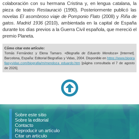
colaboración con su hermana Cristina y, en lengua catalana, la
pieza de teatro
Restauració
(1990). Posteriormente publicó las
novelas
El asombroso viaje de Pomponio Flato
(2008) y
Riña de
gatos. Madrid 1936
(2010), ambientada en la capital de España
durante los días previos a la Guerra Civil española, que mereció el
premio Planeta.
Cómo citar este artículo:
Tomás Fernández y Elena Tamaro. «
Biografia de Eduardo Mendoza
» [Internet].
Barcelona, España: Editorial Biografías y Vidas, 2004. Disponible en
https://www.biogra
fiasyvidas.com/biografia/m/mendoza_eduardo.htm
[página consultada el
7 de agosto
de 2026].
Sobre este sitio
Sobre la editorial
Contacto
Reproducir un artículo
Citar un artículo