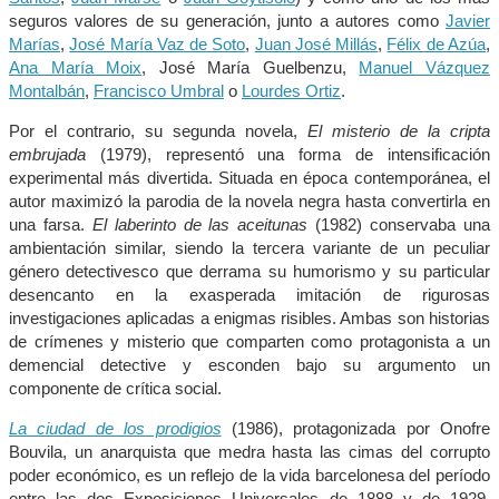
seguros valores de su generación, junto a autores como
Javier
Marías
,
José María Vaz de Soto
,
Juan José Millás
,
Félix de Azúa
,
Ana María Moix
, José María Guelbenzu,
Manuel Vázquez
Montalbán
,
Francisco Umbral
o
Lourdes Ortiz
.
Por el contrario, su segunda novela,
El misterio de la cripta
embrujada
(1979), representó una forma de intensificación
experimental más divertida. Situada en época contemporánea, el
autor maximizó la parodia de la novela negra hasta convertirla en
una farsa.
El laberinto de las aceitunas
(1982) conservaba una
ambientación similar, siendo la tercera variante de un peculiar
género detectivesco que derrama su humorismo y su particular
desencanto en la exasperada imitación de rigurosas
investigaciones aplicadas a enigmas risibles. Ambas son historias
de crímenes y misterio que comparten como protagonista a un
demencial detective y esconden bajo su argumento un
componente de crítica social.
La ciudad de los prodigios
(1986), protagonizada por Onofre
Bouvila, un anarquista que medra hasta las cimas del corrupto
poder económico, es un reflejo de la vida barcelonesa del período
entre las dos Exposiciones Universales de 1888 y de 1929.