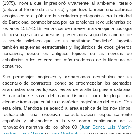
(1975), novela que impresionó vivamente al ambiente literario
(obtuvo el Premio de la Crítica) y que tuvo también una calurosa
acogida entre el público: la verdadera protagonista era la ciudad
de Barcelona, conmocionada por las tensiones revolucionarias de
los años 1917-1918, en la cual se mueve una variopinta tipología
de personajes caricaturescos, presentados según los cánones de
la novela policíaca que, en un habilísimo "pastiche", fagocita
también esquemas estructurales y lingüísticos de otros géneros
narrativos, desde los antiguos tópicos de las novelas de
caballerías a los estereotipos más modernos de la literatura de
consumo.
Sus personajes originales y disparatados deambulan por un
escenario de contrastes, donde se entremezclan los atentados
anarquistas con las lujosas fiestas de la alta burguesía catalana.
El narrador se sirve del marco histórico para desplegar una
elegante ironía que enfatiza el carácter tragicómico del relato. Con
esta obra, Mendoza se acercó al área estética de los novísimos,
rechazando una excesiva caracterización específicamente
española y ubicándose a la vez como continuador de la
renovación narrativa de los años 60 (
Juan Benet
,
Luis Martín-
Santos
,
Juan Marsé
o
Juan Goytisolo
) y como uno de los más