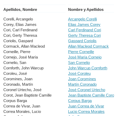
Apellidos, Nombre
Nombre y Apellidos
Corelli, Arcangelo
Arcangelo Corelli
Corey, Elias James
Elias James Corey
Cori, Carl Ferdinand
Carl Ferdinand Cori
Cori, Gerty Theresa
Gerty Theresa Cori
Coriolis, Gaspard
Gaspard Coriolis
Cormack, Allan Macleod
Allan Macleod Cormack
Corneille, Pierre
Pierre Corneille
Cornejo, José María
José María Cornejo
Cornelio, San
San Cornelio
Cornforth, John Warcup
John Warcup Cornforth
Coroleu, José
José Coroleu
Coromines, Joan
Joan Coromines
Coronado, Martín
Martín Coronado
Coronel Urtecho, José
José Coronel Urtecho
Corot, Jean Baptiste Camille
Jean Baptiste Camille Corot
Corpus Barga
Corpus Barga
Correa de Vivar, Juan
Juan Correa de Vivar
Correa Morales, Lucio
Lucio Correa Morales