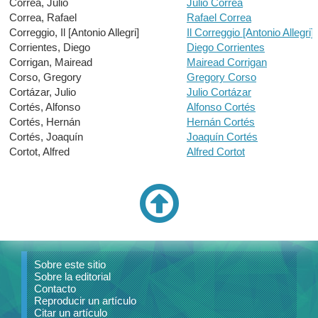
Correa, Julio
Julio Correa
Correa, Rafael
Rafael Correa
Correggio, Il [Antonio Allegri]
Il Correggio [Antonio Allegri]
Corrientes, Diego
Diego Corrientes
Corrigan, Mairead
Mairead Corrigan
Corso, Gregory
Gregory Corso
Cortázar, Julio
Julio Cortázar
Cortés, Alfonso
Alfonso Cortés
Cortés, Hernán
Hernán Cortés
Cortés, Joaquín
Joaquín Cortés
Cortot, Alfred
Alfred Cortot
Sobre este sitio
Sobre la editorial
Contacto
Reproducir un artículo
Citar un artículo